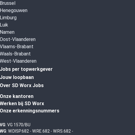
Brussel
Henegouwen
Limburg
Luik
Namen
Oost-Vlaanderen
Vlaams-Brabant
Waals-Brabant
West-Vlaanderen
Jobs per topwerkgever
Jouw loopbaan
Over SD Worx Jobs
Onze kantoren
Werken bij SD Worx
Onze erkenningsnummers
VG
: VG 1570/BU
WG
: W.DISP.682 - W.RE.682 - W.RS.682 -