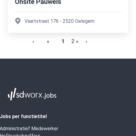
Onsite Pauwels
Vaartstraat 176
-
2520
Oelegem
‹
«
1
2
»
›
Jobs per functietitel
Administratief Medewerker
Heftruckchauffeur