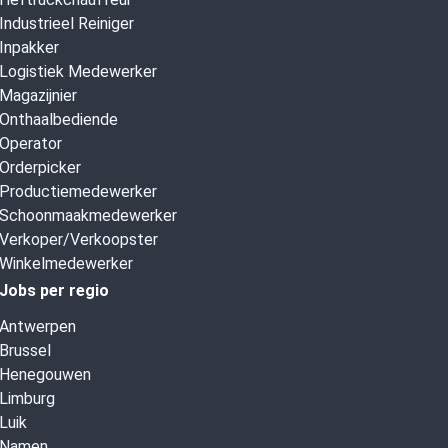
Industrieel Reiniger
Inpakker
Logistiek Medewerker
Magazijnier
Onthaalbediende
Operator
Orderpicker
Productiemedewerker
Schoonmaakmedewerker
Verkoper/Verkoopster
Winkelmedewerker
Jobs per regio
Antwerpen
Brussel
Henegouwen
Limburg
Luik
Namen