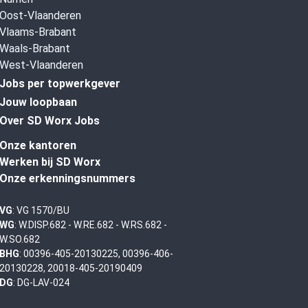
Oost-Vlaanderen
Vlaams-Brabant
Waals-Brabant
West-Vlaanderen
Jobs per topwerkgever
Jouw loopbaan
Over SD Worx Jobs
Onze kantoren
Werken bij SD Worx
Onze erkenningsnummers
VG
: VG 1570/BU
WG
: W.DISP.682 - W.RE.682 - W.RS.682 -
W.SO.682
BHG
: 00396-405-20130225, 00396-406-
20130228, 20018-405-20190409
DG
: DG-LAV-024