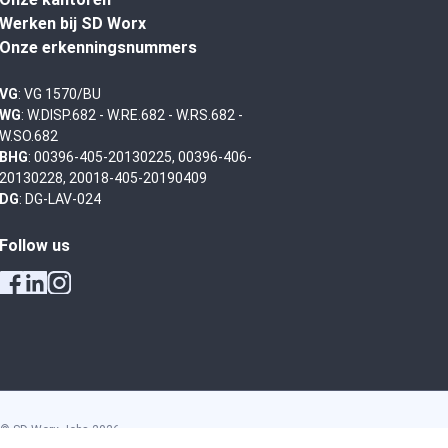
Werken bij SD Worx
Onze erkenningsnummers
VG
: VG 1570/BU
WG
: W.DISP.682 - W.RE.682 - W.RS.682 -
W.SO.682
BHG
: 00396-405-20130225, 00396-406-
20130228, 20018-405-20190409
DG
: DG-LAV-024
Follow us
© SD Worx Jobs
2026