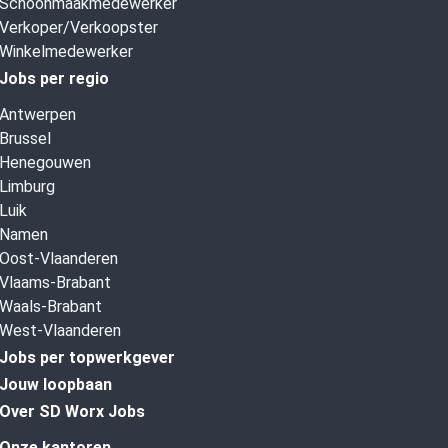
Schoonmaakmedewerker
Verkoper/Verkoopster
Winkelmedewerker
Jobs per regio
Antwerpen
Brussel
Henegouwen
Limburg
Luik
Namen
Oost-Vlaanderen
Vlaams-Brabant
Waals-Brabant
West-Vlaanderen
Jobs per topwerkgever
Jouw loopbaan
Over SD Worx Jobs
Onze kantoren