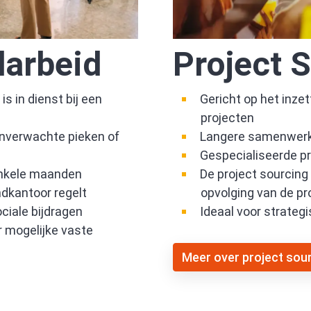
darbeid
Project 
is in dienst bij een
Gericht op het inze
projecten
onverwachte pieken of
Langere samenwerki
Gespecialiseerde p
 enkele maanden
De project sourcing
ndkantoor regelt
opvolging van de pr
ciale bijdragen
Ideaal voor strateg
r mogelijke vaste
Meer over project sou