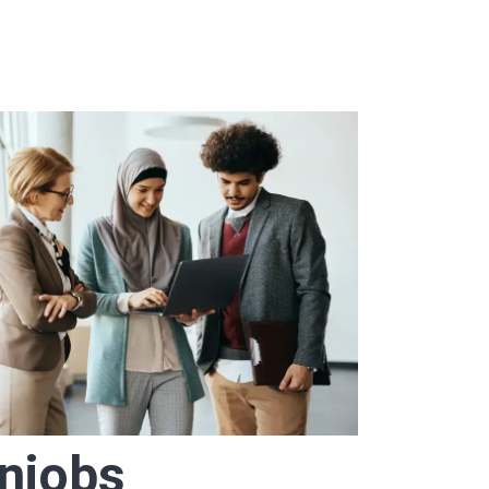
njobs