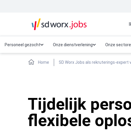
I
Personeel gezocht
Onze dienstverlening
Onze sector
Home
SD Worx Jobs als rekruterings-expert v
Tijdelijk pers
flexibele opl