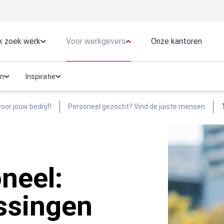
Voor werkgevers
k zoek werk
Onze kantoren
en
Inspiratie
oor jouw bedrijf!
Personeel gezocht? Vind de juiste mensen
oneel:
ossingen