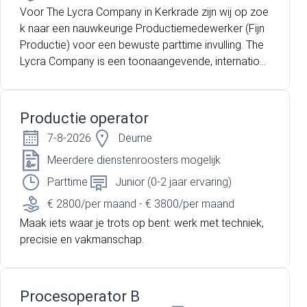
Voor The Lycra Company in Kerkrade zijn wij op zoe
k naar een nauwkeurige Productiemedewerker (Fijn
Productie) voor een bewuste parttime invulling. The
Lycra Company is een toonaangevende, internation
ale speler op het gebied van elastische garens. Binn
en de schone en moderne productielocatie in Kerkr
ade staat een groot sociaal karakter centraal. Er he
Productie operator
erst een prettige, collegiale werksfeer waar medew
7-8-2026
Deurne
erkers zich snel thuis voelen. Ben jij op zoek naar ee
n stabiele parttime baan die je perfect kunt combine
Meerdere dienstenroosters mogelijk
ren met een studie, gezin, hobby's of ander werk? D
Parttime
Junior (0-2 jaar ervaring)
an is dit de ideale kans voor jou. Als Productiemede
€ 2800/per maand - € 3800/per maand
werker ben je dagelijks verantwoordelijk voor het uit
Maak iets waar je trots op bent: werk met techniek,
erst nauwkeurig verwerken van hoogwaardige elasti
precisie en vakmanschap.
sche garens. Je start je werkdag vroeg in de ochten
d om 07:00 uur (iets later is bespreekbaar) en rond d
e werkzaamheden af zodra het werk klaar is, meest
al rond 11:00 uur. Dit zorgt voor een perfecte balans
Procesoperator B