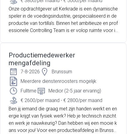
€ 3800/per maand - € 5000/per maand
Onze opdrachtgever uit Kerkrade is een dynamische
speler in de voedingsindustrie, gespecialiseerd in de
productie van tortilla's. Binnen het ambitieuze en prof
essionele Controlling Team is er volop ruimte voor in
itiatief, optimalisatie en persoonlijke groei. Ter verste
rking van dit team zijn ze op zoek naar een gedreve
n Senior Controller die impact wil maken op de busin
Productiemedewerker
ess.
mengafdeling
7-8-2026
Brunssum
Meerdere dienstenroosters mogelijk
Fulltime
Medior (2-5 jaar ervaring)
€ 2600/per maand - € 2800/per maand
Ben jij iemand die graag met zijn handen werkt en en
ergie krijgt van fysiek werk? Heb je technisch inzicht
en werk je nauwkeurig? Dan hebben wij een mooie k
ans voor jou! Voor een productieafdeling in Brunssu