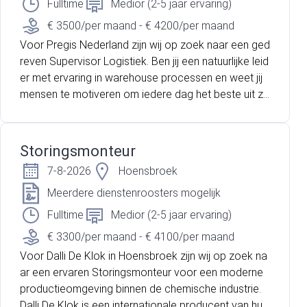
terecht in een betrokken team waar samenwerking
Fulltime
Medior (2-5 jaar ervaring)
en verbetering hand in hand gaan.
€ 3500/per maand - € 4200/per maand
Voor Pregis Nederland zijn wij op zoek naar een ged
reven Supervisor Logistiek. Ben jij een natuurlijke leid
er met ervaring in warehouse processen en weet jij
mensen te motiveren om iedere dag het beste uit zi
chzelf te halen? Heb jij daarnaast kennis van SAP W
arehouse Management en krijg je energie van het ve
rbeteren van logistieke processen? Dan zijn wij op z
Storingsmonteur
oek naar jou! Pregis is een internationale marktleider
7-8-2026
Hoensbroek
op het gebied van beschermende verpakkingsoplos
singen. Binnen de moderne warehouseomgeving sta
Meerdere dienstenroosters mogelijk
an veiligheid, kwaliteit, samenwerking en continue ve
Fulltime
Medior (2-5 jaar ervaring)
rbetering centraal. Als Supervisor Logistiek speel jij e
€ 3300/per maand - € 4100/per maand
en belangrijke rol in het dagelijks aansturen van het
Voor Dalli De Klok in Hoensbroek zijn wij op zoek na
warehouse en het realiseren van de operationele do
ar een ervaren Storingsmonteur voor een moderne
elstellingen.
productieomgeving binnen de chemische industrie.
Dalli De Klok is een internationale producent van huis