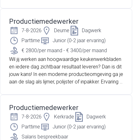
n ondernemings-cao, maar ook een stimulerende o
mgeving waarin jouw vaardigheden tot bloei kunnen
Productiemedewerker
komen.
7-8-2026
Deurne
Dagwerk
Parttime
Junior (0-2 jaar ervaring)
€ 2800/per maand - € 3400/per maand
Wil jij werken aan hoogwaardige keukenwerkbladen
en iedere dag zichtbaar resultaat leveren? Dan is dit
jouw kans! In een moderne productieomgeving ga je
aan de slag als lijmer, polijster of inpakker. Ervaring is
niet nodig; met de juiste motivatie leren wij je het va
k.
Productiemedewerker
7-8-2026
Kerkrade
Dagwerk
Parttime
Junior (0-2 jaar ervaring)
Salaris bespreekbaar