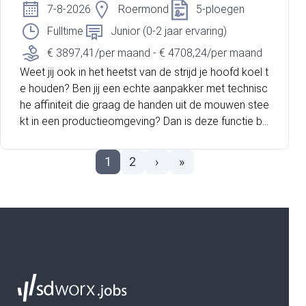
tussen werk en vrije tijd. De functie wordt uitgevoerd
7-8-2026
Roermond
5-ploegen
van maandag tot en met vrijdag en betreft een struc
Fulltime
Junior (0-2 jaar ervaring)
turele aanstelling voor gemiddeld 20 uur per week. J
e werkt in een schone, rustige en prettige werkomge
€ 3897,41/per maand - € 4708,24/per maand
ving waar oog voor detail en kwaliteit belangrijk zijn.
Weet jij ook in het heetst van de strijd je hoofd koel t
e houden? Ben jij een echte aanpakker met technisc
he affiniteit die graag de handen uit de mouwen stee
kt in een productieomgeving? Dan is deze functie bij
ROCKWOOL precies wat jij zoekt! Rockwool is al 80
jaar dé wereldwijde koploper in steenwoloplossinge
1
2
›
»
n. Met 12.000 collega’s wereldwijd, waarvan 1.200 in
Roermond, bouw je mee aan een toekomst vol inno
vatie en duurzaamheid. Bij ROCKWOOL kies je voor
zekerheid, een uitstekend salaris én volop ruimte om
te groeien binnen een energieke en ambitieuze werk
omgeving.