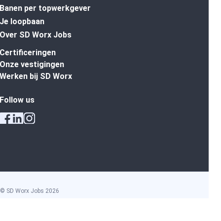
Banen per topwerkgever
Je loopbaan
Over SD Worx Jobs
Certificeringen
Onze vestigingen
Werken bij SD Worx
Follow us
© SD Worx Jobs
2026
Algemene voorwaarden
Privacy policy
Cookie policy
Discriminatiebeleid
Disclaimer
Ethisch Charter