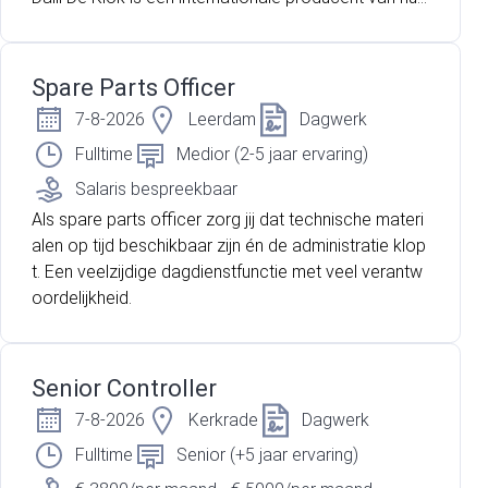
houdelijke was- en reinigingsmiddelen en maakt ond
erdeel uit van een sterke Europese organisatie. Binn
en de productielocatie in Hoensbroek wordt gewerk
Spare Parts Officer
t met geavanceerde productielijnen waar veiligheid,
7-8-2026
Leerdam
Dagwerk
kwaliteit en continuïteit centraal staan. Ben jij technis
ch sterk, los je storingen snel en vakkundig op en vo
Fulltime
Medior (2-5 jaar ervaring)
el jij je thuis in een dynamische productieomgeving?
Salaris bespreekbaar
Dan is deze functie iets voor jou.
Als spare parts officer zorg jij dat technische materi
alen op tijd beschikbaar zijn én de administratie klop
t. Een veelzijdige dagdienstfunctie met veel verantw
oordelijkheid.
Senior Controller
7-8-2026
Kerkrade
Dagwerk
Fulltime
Senior (+5 jaar ervaring)