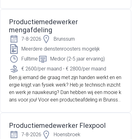
m zijn wij op zoek naar een gemotiveerde Productie
medewerker voor de mengafdeling in dagdienst. In
deze rol werk je mee aan het voorbereiden, bewerk
Productiemedewerker
en en assembleren van producten zoals wielen en r
mengafdeling
ollen, ter voorbereiding op de polyurethaanbekledin
7-8-2026
Brunssum
g. Je volgt daarbij duidelijke werkinstructies en werkt
volgens de geldende kwaliteits- en veiligheidsnorme
Meerdere dienstenroosters mogelijk
n.
Fulltime
Medior (2-5 jaar ervaring)
€ 2600/per maand - € 2800/per maand
Ben jij iemand die graag met zijn handen werkt en en
ergie krijgt van fysiek werk? Heb je technisch inzicht
en werk je nauwkeurig? Dan hebben wij een mooie k
ans voor jou! Voor een productieafdeling in Brunssu
m zijn wij op zoek naar een gemotiveerde Productie
medewerker voor de mengafdeling in dagdienst. In
deze rol werk je mee aan het voorbereiden, bewerk
Productiemedewerker Flexpool
en en assembleren van producten zoals wielen en r
7-8-2026
Hoensbroek
ollen, ter voorbereiding op de polyurethaanbekledin