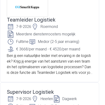
Teamleider Logistiek
7-8-2026
Roermond
Meerdere dienstenroosters mogelijk
Fulltime
Medior (2-5 jaar ervaring)
€ 3668/per maand - € 4520/per maand
Ben jij een natuurlijke leider met ervaring in de logisti
ek? Krijg jij energie van het aansturen van een team
én het optimaliseren van logistieke processen? Dan
is deze functie als Teamleider Logistiek iets voor jo
u! Je gaat aan de slag bij een internationaal operere
nde organisatie binnen de industriële sector. Innovati
e, kwaliteit en duurzaamheid staan centraal. Er word
Supervisor Logistiek
t continu geïnvesteerd in medewerkers, veiligheid en
7-8-2026
Heerlen
Dagwerk
de verdere ontwikkeling van de organisatie. Je komt