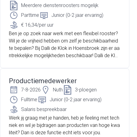
g. Je volgt daarbij duidelijke werkinstructies en werkt
Meerdere dienstenroosters mogelijk
volgens de geldende kwaliteits- en veiligheidsnorme
Parttime
Junior (0-2 jaar ervaring)
n.
€ 16,34/per uur
Ben je op zoek naar werk met een flexibel rooster?
Wil je de vrijheid hebben om zelf je beschikbaarheid
te bepalen? Bij Dalli de Klok in Hoensbroek zijn er aa
ntrekkelijke mogelijkheden beschikbaar! Dalli de Klok
B.V. in Hoensbroek maakt deel uit van de Dalli Group,
een van oorsprong Duitse familiebedrijf, dé Private L
abel fabrikant. Dalli de Klok B.V. is een productieond
Productiemedewerker
erneming die zich toelegt op de productie van vloei
7-8-2026
Nuth
3-ploegen
bare wasproducten, zoals textielhoofd- en fijnwasmi
ddelen en wasverzachters. Bij Dalli de Klok geloven
Fulltime
Junior (0-2 jaar ervaring)
ze in innovatie, teamwork en persoonlijke groei. Als
Salaris bespreekbaar
vooraanstaand bedrijf in de industriële sector, zijn zij
Werk jij graag met je handen, heb je feeling met tech
trots op hun toewijding aan kwaliteit en duurzaamhei
niek en wil je bijdragen aan producten van hoge kwa
d. Dalli de klok biedt niet alleen uitstekende primaire
liteit? Dan is deze functie echt iets voor jou.
en secundaire arbeidsvoorwaarden volgens de eige