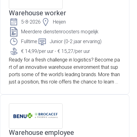
Warehouse worker
5-8-2026
Heijen
Meerdere dienstenroosters mogelijk
Fulltime
Junior (0-2 jaar ervaring)
€ 14,99/per uur - € 15,27/per uur
Ready for a fresh challenge in logistics? Become pa
rt of an innovative warehouse environment that sup
ports some of the world's leading brands. More than
just a position, this role offers the chance to learn o
n the job, expand your expertise, and progress withi
n a rapidly growing company. Bring your energy and
ambition, and take your career to the next level.
Warehouse employee