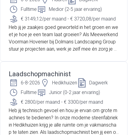
Fulltime
Medior (2-5 jaar ervaring)
€ 3149,12/per maand - € 3720,08/per maand
Heb jij je zaakjes goed geworteld in het groen en we
et je hoe je een team laat groeien? Als Meewerkend
Voorman Hovenier bij Dolmans Landscaping Group
stuur je projecten aan, werk je zelf mee én zorg je d
at elke buitenruimte er strak bij ligt!
Laadschopmachinist
6-8-2026
Hedikhuizen
Dagwerk
Fulltime
Junior (0-2 jaar ervaring)
€ 2800/per maand - € 3300/per maand
Heb jij technisch gevoel en hou je ervan om grote m
achines te bedienen? In onze moderne steenfabriek
in Hedikhuizen krijg je alle ruimte om je vakmanscha
p te laten zien. Als laadschopmachinist ben jij een on