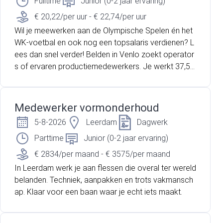
Fulltime
Junior (0-2 jaar ervaring)
€ 20,22/per uur - € 22,74/per uur
Wil je meewerken aan de Olympische Spelen én het
WK-voetbal en ook nog een topsalaris verdienen? L
ees dan snel verder! Belden in Venlo zoekt operator
s of ervaren productiemedewerkers. Je werkt 37,5 u
ur per week en krijgt een inwerkperiode om de mach
ine helemaal eigen te maken. Ook heeft Belden onla
ngs de Great Place To Work-award gewonnen wat
Medewerker vormonderhoud
aangeeft hoe betrokken het bedrijf is naar haar eige
5-8-2026
Leerdam
Dagwerk
n medewerkers. Belden is een Amerikaans bedrijf e
n produceert kabels (o.a. glasvezel- en coaxkabels)
Parttime
Junior (0-2 jaar ervaring)
t.b.v. communicatie voor grote evenementen wereld
€ 2834/per maand - € 3575/per maand
wijd. In deze video vind je meer informatie over de
In Leerdam werk je aan flessen die overal ter wereld
functie van Proces Operator bij Belden Wire & Cable.
belanden. Techniek, aanpakken en trots vakmansch
ap. Klaar voor een baan waar je echt iets maakt.