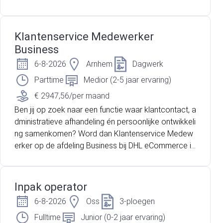
misbare schakel in het productieproces en draag je
direct bij aan een leefomgeving die toekomstbesten
dig en mooi is.
Klantenservice Medewerker
Business
6-8-2026
Arnhem
Dagwerk
Parttime
Medior (2-5 jaar ervaring)
€ 2947,56/per maand
Ben jij op zoek naar een functie waar klantcontact, a
dministratieve afhandeling én persoonlijke ontwikkeli
ng samenkomen? Word dan Klantenservice Medew
erker op de afdeling Business bij DHL eCommerce in
Arnhem – een organisatie die behoort tot de top 10
beste werkgevers van Nederland!
Inpak operator
6-8-2026
Oss
3-ploegen
Fulltime
Junior (0-2 jaar ervaring)