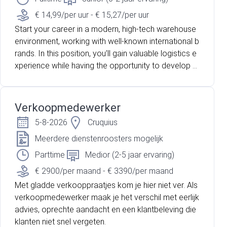
€ 14,99/per uur - € 15,27/per uur
Start your career in a modern, high-tech warehouse
environment, working with well-known international b
rands. In this position, you’ll gain valuable logistics e
xperience while having the opportunity to develop y
our skills and advance within the company.
Verkoopmedewerker
5-8-2026
Cruquius
Meerdere dienstenroosters mogelijk
Parttime
Medior (2-5 jaar ervaring)
€ 2900/per maand - € 3390/per maand
Met gladde verkooppraatjes kom je hier niet ver. Als
verkoopmedewerker maak je het verschil met eerlijk
advies, oprechte aandacht en een klantbeleving die
klanten niet snel vergeten.