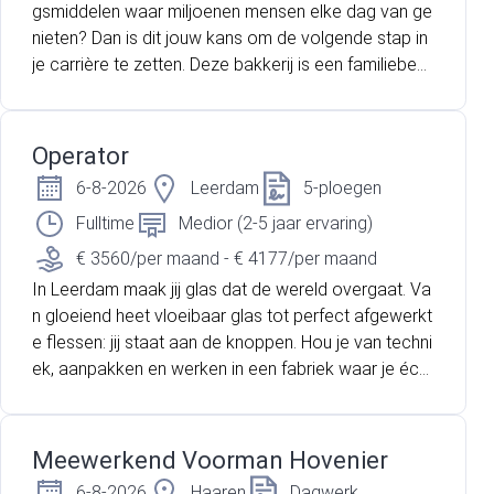
gsmiddelen waar miljoenen mensen elke dag van ge
nieten? Dan is dit jouw kans om de volgende stap in
je carrière te zetten. Deze bakkerij is een familiebedr
ijf met een sterke internationale focus en meer dan
100 jaar ervaring in hoogwaardige voedingsproduct
en. Met ongeveer 5.000 medewerkers in 12 landen l
Operator
evert het bedrijf producten van hoge kwaliteit aan b
6-8-2026
Leerdam
5-ploegen
akkerijen, foodservice en industrie.
Fulltime
Medior (2-5 jaar ervaring)
€ 3560/per maand - € 4177/per maand
In Leerdam maak jij glas dat de wereld overgaat. Va
n gloeiend heet vloeibaar glas tot perfect afgewerkt
e flessen: jij staat aan de knoppen. Hou je van techni
ek, aanpakken en werken in een fabriek waar je écht
iets maakt? Dan pas je hier perfect.
Meewerkend Voorman Hovenier
6-8-2026
Haaren
Dagwerk