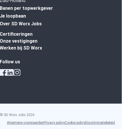
Zuid-Holland
Banen per topwerkgever
Je loopbaan
Over SD Worx Jobs
Certificeringen
Onze vestigingen
Werken bij SD Worx
Follow us
© SD Worx Jobs
2026
Algemene voorwaarden
Privacy policy
Cookie policy
Discriminatiebeleid