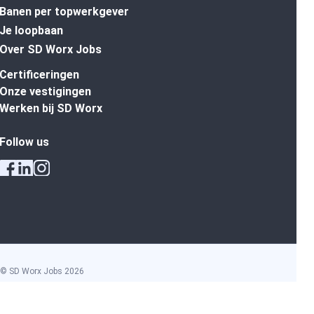
Banen per topwerkgever
Je loopbaan
Over SD Worx Jobs
Certificeringen
Onze vestigingen
Werken bij SD Worx
Follow us
© SD Worx Jobs
2026
Algemene voorwaarden
Privacy policy
Cookie policy
Discriminatiebeleid
Disclaimer
Ethisch Charter