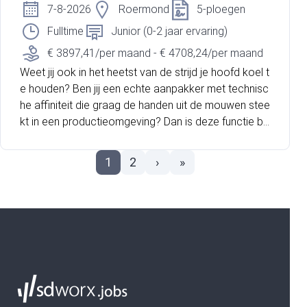
tussen werk en vrije tijd. De functie wordt uitgevoerd
7-8-2026
Roermond
5-ploegen
van maandag tot en met vrijdag en betreft een struc
Fulltime
Junior (0-2 jaar ervaring)
turele aanstelling voor gemiddeld 20 uur per week. J
e werkt in een schone, rustige en prettige werkomge
€ 3897,41/per maand - € 4708,24/per maand
ving waar oog voor detail en kwaliteit belangrijk zijn.
Weet jij ook in het heetst van de strijd je hoofd koel t
e houden? Ben jij een echte aanpakker met technisc
he affiniteit die graag de handen uit de mouwen stee
kt in een productieomgeving? Dan is deze functie bij
ROCKWOOL precies wat jij zoekt! Rockwool is al 80
jaar dé wereldwijde koploper in steenwoloplossinge
1
2
›
»
n. Met 12.000 collega’s wereldwijd, waarvan 1.200 in
Roermond, bouw je mee aan een toekomst vol inno
vatie en duurzaamheid. Bij ROCKWOOL kies je voor
zekerheid, een uitstekend salaris én volop ruimte om
te groeien binnen een energieke en ambitieuze werk
omgeving.