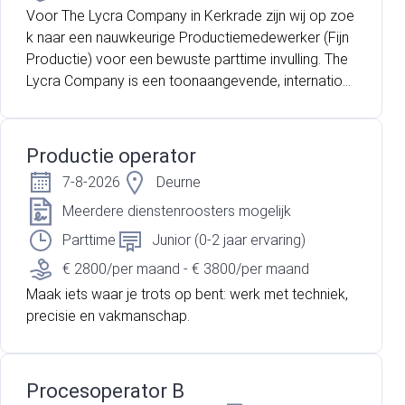
Voor The Lycra Company in Kerkrade zijn wij op zoe
k naar een nauwkeurige Productiemedewerker (Fijn
Productie) voor een bewuste parttime invulling. The
Lycra Company is een toonaangevende, internation
ale speler op het gebied van elastische garens. Binn
en de schone en moderne productielocatie in Kerkr
ade staat een groot sociaal karakter centraal. Er he
Productie operator
erst een prettige, collegiale werksfeer waar medew
7-8-2026
Deurne
erkers zich snel thuis voelen. Ben jij op zoek naar ee
n stabiele parttime baan die je perfect kunt combine
Meerdere dienstenroosters mogelijk
ren met een studie, gezin, hobby's of ander werk? D
Parttime
Junior (0-2 jaar ervaring)
an is dit de ideale kans voor jou. Als Productiemede
€ 2800/per maand - € 3800/per maand
werker ben je dagelijks verantwoordelijk voor het uit
Maak iets waar je trots op bent: werk met techniek,
erst nauwkeurig verwerken van hoogwaardige elasti
precisie en vakmanschap.
sche garens. Je start je werkdag vroeg in de ochten
d om 07:00 uur (iets later is bespreekbaar) en rond d
e werkzaamheden af zodra het werk klaar is, meest
al rond 11:00 uur. Dit zorgt voor een perfecte balans
Procesoperator B