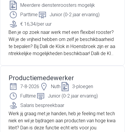
g. Je volgt daarbij duidelijke werkinstructies en werkt
Meerdere dienstenroosters mogelijk
volgens de geldende kwaliteits- en veiligheidsnorme
Parttime
Junior (0-2 jaar ervaring)
n.
€ 16,34/per uur
Ben je op zoek naar werk met een flexibel rooster?
Wil je de vrijheid hebben om zelf je beschikbaarheid
te bepalen? Bij Dalli de Klok in Hoensbroek zijn er aa
ntrekkelijke mogelijkheden beschikbaar! Dalli de Klok
B.V. in Hoensbroek maakt deel uit van de Dalli Group,
een van oorsprong Duitse familiebedrijf, dé Private L
abel fabrikant. Dalli de Klok B.V. is een productieond
Productiemedewerker
erneming die zich toelegt op de productie van vloei
7-8-2026
Nuth
3-ploegen
bare wasproducten, zoals textielhoofd- en fijnwasmi
ddelen en wasverzachters. Bij Dalli de Klok geloven
Fulltime
Junior (0-2 jaar ervaring)
ze in innovatie, teamwork en persoonlijke groei. Als
Salaris bespreekbaar
vooraanstaand bedrijf in de industriële sector, zijn zij
Werk jij graag met je handen, heb je feeling met tech
trots op hun toewijding aan kwaliteit en duurzaamhei
niek en wil je bijdragen aan producten van hoge kwa
d. Dalli de klok biedt niet alleen uitstekende primaire
liteit? Dan is deze functie echt iets voor jou.
en secundaire arbeidsvoorwaarden volgens de eige