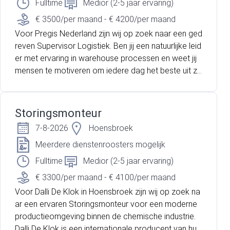
terecht in een betrokken team waar samenwerking
Fulltime
Medior (2-5 jaar ervaring)
en verbetering hand in hand gaan.
€ 3500/per maand - € 4200/per maand
Voor Pregis Nederland zijn wij op zoek naar een ged
reven Supervisor Logistiek. Ben jij een natuurlijke leid
er met ervaring in warehouse processen en weet jij
mensen te motiveren om iedere dag het beste uit zi
chzelf te halen? Heb jij daarnaast kennis van SAP W
arehouse Management en krijg je energie van het ve
rbeteren van logistieke processen? Dan zijn wij op z
Storingsmonteur
oek naar jou! Pregis is een internationale marktleider
7-8-2026
Hoensbroek
op het gebied van beschermende verpakkingsoplos
singen. Binnen de moderne warehouseomgeving sta
Meerdere dienstenroosters mogelijk
an veiligheid, kwaliteit, samenwerking en continue ve
Fulltime
Medior (2-5 jaar ervaring)
rbetering centraal. Als Supervisor Logistiek speel jij e
€ 3300/per maand - € 4100/per maand
en belangrijke rol in het dagelijks aansturen van het
Voor Dalli De Klok in Hoensbroek zijn wij op zoek na
warehouse en het realiseren van de operationele do
ar een ervaren Storingsmonteur voor een moderne
elstellingen.
productieomgeving binnen de chemische industrie.
Dalli De Klok is een internationale producent van huis