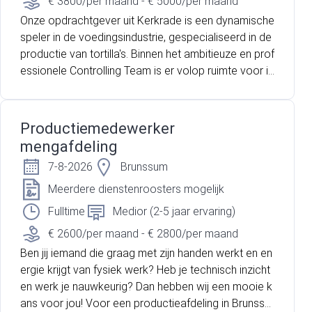
€ 3800/per maand - € 5000/per maand
Onze opdrachtgever uit Kerkrade is een dynamische
speler in de voedingsindustrie, gespecialiseerd in de
productie van tortilla's. Binnen het ambitieuze en prof
essionele Controlling Team is er volop ruimte voor in
itiatief, optimalisatie en persoonlijke groei. Ter verste
rking van dit team zijn ze op zoek naar een gedreve
n Senior Controller die impact wil maken op de busin
Productiemedewerker
ess.
mengafdeling
7-8-2026
Brunssum
Meerdere dienstenroosters mogelijk
Fulltime
Medior (2-5 jaar ervaring)
€ 2600/per maand - € 2800/per maand
Ben jij iemand die graag met zijn handen werkt en en
ergie krijgt van fysiek werk? Heb je technisch inzicht
en werk je nauwkeurig? Dan hebben wij een mooie k
ans voor jou! Voor een productieafdeling in Brunssu