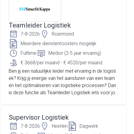
Teamleider Logistiek
7-8-2026
Roermond
Meerdere dienstenroosters mogelijk
Fulltime
Medior (2-5 jaar ervaring)
€ 3668/per maand - € 4520/per maand
Ben jij een natuurlijke leider met ervaring in de logisti
ek? Krijg jij energie van het aansturen van een team
én het optimaliseren van logistieke processen? Dan
is deze functie als Teamleider Logistiek iets voor jo
u! Je gaat aan de slag bij een internationaal operere
nde organisatie binnen de industriële sector. Innovati
e, kwaliteit en duurzaamheid staan centraal. Er word
Supervisor Logistiek
t continu geïnvesteerd in medewerkers, veiligheid en
7-8-2026
Heerlen
Dagwerk
de verdere ontwikkeling van de organisatie. Je komt