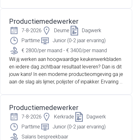
n ondernemings-cao, maar ook een stimulerende o
mgeving waarin jouw vaardigheden tot bloei kunnen
Productiemedewerker
komen.
7-8-2026
Deurne
Dagwerk
Parttime
Junior (0-2 jaar ervaring)
€ 2800/per maand - € 3400/per maand
Wil jij werken aan hoogwaardige keukenwerkbladen
en iedere dag zichtbaar resultaat leveren? Dan is dit
jouw kans! In een moderne productieomgeving ga je
aan de slag als lijmer, polijster of inpakker. Ervaring is
niet nodig; met de juiste motivatie leren wij je het va
k.
Productiemedewerker
7-8-2026
Kerkrade
Dagwerk
Parttime
Junior (0-2 jaar ervaring)
Salaris bespreekbaar