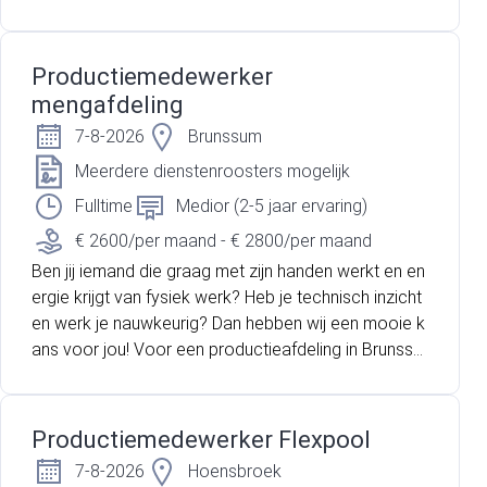
m zijn wij op zoek naar een gemotiveerde Productie
medewerker voor de mengafdeling in dagdienst. In
deze rol werk je mee aan het voorbereiden, bewerk
Productiemedewerker
en en assembleren van producten zoals wielen en r
mengafdeling
ollen, ter voorbereiding op de polyurethaanbekledin
7-8-2026
Brunssum
g. Je volgt daarbij duidelijke werkinstructies en werkt
volgens de geldende kwaliteits- en veiligheidsnorme
Meerdere dienstenroosters mogelijk
n.
Fulltime
Medior (2-5 jaar ervaring)
€ 2600/per maand - € 2800/per maand
Ben jij iemand die graag met zijn handen werkt en en
ergie krijgt van fysiek werk? Heb je technisch inzicht
en werk je nauwkeurig? Dan hebben wij een mooie k
ans voor jou! Voor een productieafdeling in Brunssu
m zijn wij op zoek naar een gemotiveerde Productie
medewerker voor de mengafdeling in dagdienst. In
deze rol werk je mee aan het voorbereiden, bewerk
Productiemedewerker Flexpool
en en assembleren van producten zoals wielen en r
7-8-2026
Hoensbroek
ollen, ter voorbereiding op de polyurethaanbekledin