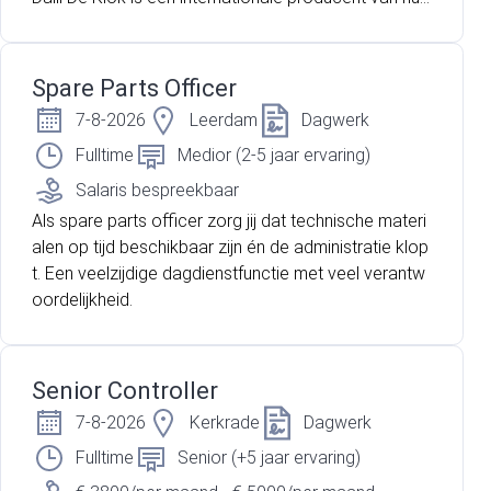
houdelijke was- en reinigingsmiddelen en maakt ond
erdeel uit van een sterke Europese organisatie. Binn
en de productielocatie in Hoensbroek wordt gewerk
Spare Parts Officer
t met geavanceerde productielijnen waar veiligheid,
7-8-2026
Leerdam
Dagwerk
kwaliteit en continuïteit centraal staan. Ben jij technis
ch sterk, los je storingen snel en vakkundig op en vo
Fulltime
Medior (2-5 jaar ervaring)
el jij je thuis in een dynamische productieomgeving?
Salaris bespreekbaar
Dan is deze functie iets voor jou.
Als spare parts officer zorg jij dat technische materi
alen op tijd beschikbaar zijn én de administratie klop
t. Een veelzijdige dagdienstfunctie met veel verantw
oordelijkheid.
Senior Controller
7-8-2026
Kerkrade
Dagwerk
Fulltime
Senior (+5 jaar ervaring)