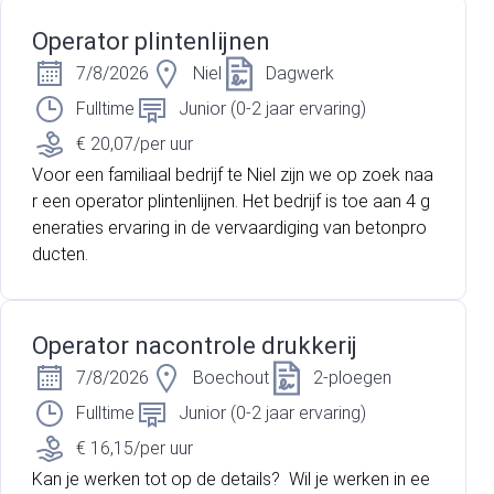
n. Binnen hun productieflow spelen het drukken en v
ouw-plakken een cruciale rol in het creëren van een
Operator plintenlijnen
hoogwaardig eindproduct.
7/8/2026
Niel
Dagwerk
Fulltime
Junior (0-2 jaar ervaring)
€ 20,07/per uur
Voor een familiaal bedrijf te Niel zijn we op zoek naa
r een operator plintenlijnen. Het bedrijf is toe aan 4 g
eneraties ervaring in de vervaardiging van betonpro
ducten.
Operator nacontrole drukkerij
7/8/2026
Boechout
2-ploegen
Fulltime
Junior (0-2 jaar ervaring)
€ 16,15/per uur
Kan je werken tot op de details? Wil je werken in ee