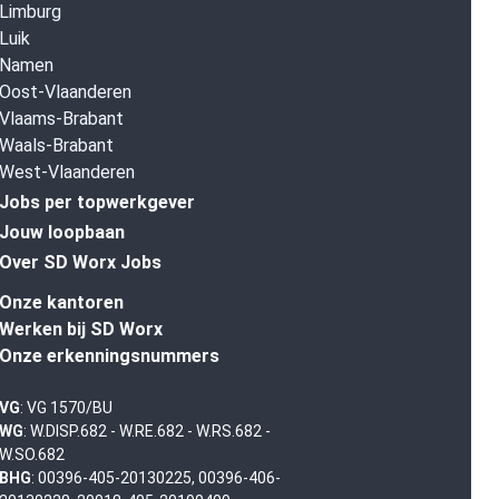
Limburg
Luik
Namen
Oost-Vlaanderen
Vlaams-Brabant
Waals-Brabant
West-Vlaanderen
Jobs per topwerkgever
Jouw loopbaan
Over SD Worx Jobs
Onze kantoren
Werken bij SD Worx
Onze erkenningsnummers
VG
: VG 1570/BU
WG
: W.DISP.682 - W.RE.682 - W.RS.682 -
W.SO.682
BHG
: 00396-405-20130225, 00396-406-