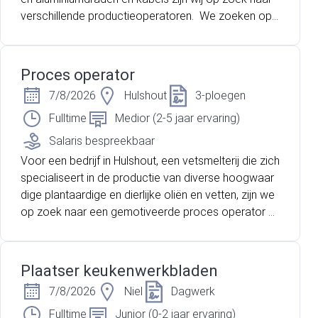
verschillende productieoperatoren. We zoeken ope
ratoren voor de afdeling Draad & Kabel OHC waar je
zal werken met hoogspanningskabels. Deze afdeling
gaat op termijn naar een 5-ploegensysteem!
Proces operator
7/8/2026
Hulshout
3-ploegen
Fulltime
Medior (2-5 jaar ervaring)
Salaris bespreekbaar
Voor een bedrijf in Hulshout, een vetsmelterij die zich
specialiseert in de productie van diverse hoogwaar
dige plantaardige en dierlijke oliën en vetten, zijn we
op zoek naar een gemotiveerde proces operator di
e wil werken in een 3 ploegenstelsel.
Plaatser keukenwerkbladen
7/8/2026
Niel
Dagwerk
Fulltime
Junior (0-2 jaar ervaring)