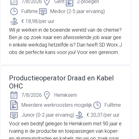
7/8/2026
Gent
2-ploegen
Fulltime
Medior (2-5 jaar ervaring)
€ 18,98/per uur
Wil je werken in de boeiende wereld van de chemie?
Ben je op zoek naar een afwisselende job waar gee
n enkele werkdag hetzelfde is? Dan heeft SD Worx J
obs de perfecte kans voor jou! Voor een gerenomm
eerd bedrijf gespecialiseerd in de productie van indu
striële reinigingsmiddelen zijn we op zoek naar een e
xtra hef -en reachtruckchauffeur.
Productieoperator Draad en Kabel
OHC
7/8/2026
Hemiksem
Meerdere werkroosters mogelijk
Fulltime
Junior (0-2 jaar ervaring)
€ 20,37/per uur
Voor een bedrijf gelegen te Hemiksem met 90 jaar e
rvaring in de productie en toepassingen van koper-
en aluminiumdraden en kabels zijn wij op zoek naar