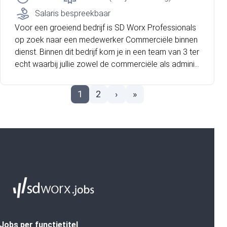
Salaris bespreekbaar
Voor een groeiend bedrijf is SD Worx Professionals
op zoek naar een medewerker Commerciële binnen
dienst. Binnen dit bedrijf kom je in een team van 3 ter
echt waarbij jullie zowel de commerciële als adminis
tratieve spil zijn die het contact met zowel klanten al
s collega's onderhoudt. Mooie uitdaging, toch?
1
2
›
»
Jobs per functietitel