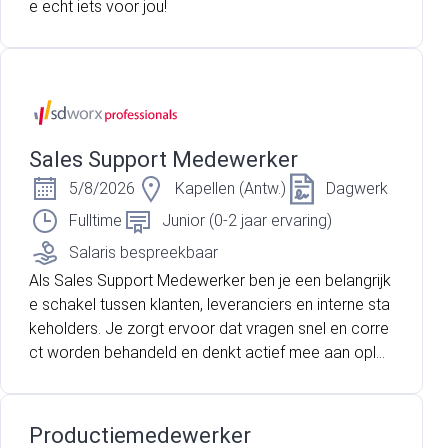
e echt iets voor jou!
Sales Support Medewerker
5/8/2026
Kapellen (Antw.)
Dagwerk
Fulltime
Junior (0-2 jaar ervaring)
Salaris bespreekbaar
Als Sales Support Medewerker ben je een belangrijk
e schakel tussen klanten, leveranciers en interne sta
keholders. Je zorgt ervoor dat vragen snel en corre
ct worden behandeld en denkt actief mee aan oplos
singen die het verschil maken. Klaar voor een nieuw
e uitdaging als Sales Support Medewerker? Sollicite
er vandaag nog, we ontmoeten je graag!
Productiemedewerker