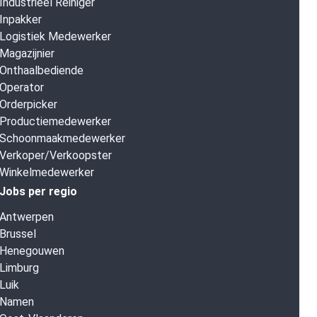
Industrieel Reiniger
Inpakker
Logistiek Medewerker
Magazijnier
Onthaalbediende
Operator
Orderpicker
Productiemedewerker
Schoonmaakmedewerker
Verkoper/Verkoopster
Winkelmedewerker
Jobs per regio
Antwerpen
Brussel
Henegouwen
Limburg
Luik
Namen