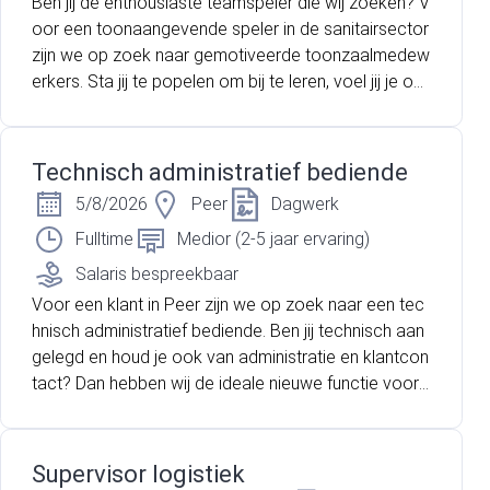
Ben jij de enthousiaste teamspeler die wij zoeken? V
oor een toonaangevende speler in de sanitairsector
zijn we op zoek naar gemotiveerde toonzaalmedew
erkers. Sta jij te popelen om bij te leren, voel jij je op j
e gemak in contact met klanten, en weet je hoe je re
sultaten behaalt? Dan hebben wij dé uitdaging voor j
ou!
Technisch administratief bediende
5/8/2026
Peer
Dagwerk
Fulltime
Medior (2-5 jaar ervaring)
Salaris bespreekbaar
Voor een klant in Peer zijn we op zoek naar een tec
hnisch administratief bediende. Ben jij technisch aan
gelegd en houd je ook van administratie en klantcon
tact? Dan hebben wij de ideale nieuwe functie voor j
ou.
Supervisor logistiek