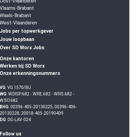
Oost-Vlaanderen
Vlaams-Brabant
Waals-Brabant
West-Vlaanderen
Jobs per topwerkgever
Jouw loopbaan
Over SD Worx Jobs
Onze kantoren
Werken bij SD Worx
Onze erkenningsnummers
VG
: VG 1570/BU
WG
: W.DISP.682 - W.RE.682 - W.RS.682 -
W.SO.682
BHG
: 00396-405-20130225, 00396-406-
20130228, 20018-405-20190409
DG
: DG-LAV-024
Follow us