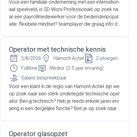
Voor een familiale onderneming met een internation
aal speelveld, is SD Worx Professionals op zoek na
ar een payrollmedewerker voor de bediendenpopul
atie. flexibele mindset? teamplayer die graag info de
elt? into een no-nonsense mentaliteit met vleugje hu
mor? ervaring in payroll voor bedienden? Lees dan z
eker verder!
Operator met technische kennis
5/8/2026
Hamont-Achel
2-ploegen
Fulltime
Medior (2-5 jaar ervaring)
Salaris bespreekbaar
Voor een klant in de regio van Hamont-Achel zijn we
op zoek naar een sterk onderlegde technische oper
ator. Ben jij technisch? Heb je reeds enkele jaren erv
aring in een dergelijke functie? Ben je op zoek naar
een nieuwe uitdaging binnen een familiebedrijf? Lees
dan snel verder want wellicht hebben we de juiste uit
daging voor jou!
Operator glasopzet