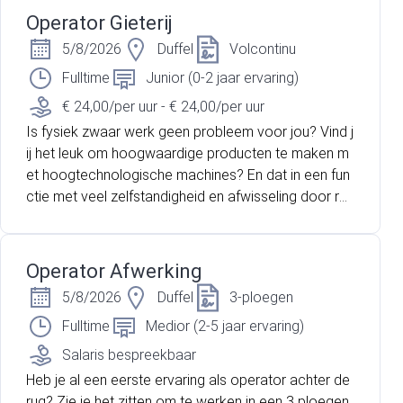
Operator Gieterij
5/8/2026
Duffel
Volcontinu
Fulltime
Junior (0-2 jaar ervaring)
€ 24,00/per uur - € 24,00/per uur
Is fysiek zwaar werk geen probleem voor jou? Vind j
ij het leuk om hoogwaardige producten te maken m
et hoogtechnologische machines? En dat in een fun
ctie met veel zelfstandigheid en afwisseling door rot
aties binnen het team? Lees dan zeker verder want
dan hebben wij misschien wel de ideale job voor jou!
Operator Afwerking
5/8/2026
Duffel
3-ploegen
Fulltime
Medior (2-5 jaar ervaring)
Salaris bespreekbaar
Heb je al een eerste ervaring als operator achter de
rug? Zie je het zitten om te werken in een 3 ploegen