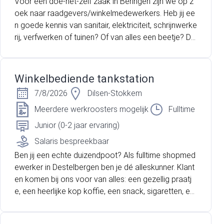
Voor een doe-het-zelf zaak in Beringen zijn we op z
oek naar raadgevers/winkelmedewerkers. Heb jij ee
n goede kennis van sanitair, elektriciteit, schrijnwerke
rij, verfwerken of tuinen? Of van alles een beetje? Da
n ben jij de persoon die wij zoeken!
Winkelbediende tankstation
7/8/2026
Dilsen-Stokkem
Meerdere werkroosters mogelijk
Fulltime
Junior (0-2 jaar ervaring)
Salaris bespreekbaar
Ben jij een echte duizendpoot? Als fulltime shopmed
ewerker in Destelbergen ben je dé alleskunner. Klant
en komen bij ons voor van alles: een gezellig praatj
e, een heerlijke kop koffie, een snack, sigaretten, ee
n last-minute boodschap of een kans op rijkdom me
t de Nationale Loterij. Jij kunt de spilfiguur worden in