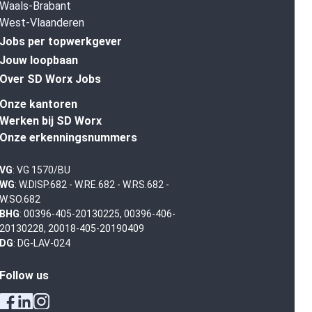
Waals-Brabant
West-Vlaanderen
Jobs per topwerkgever
Jouw loopbaan
Over SD Worx Jobs
Onze kantoren
Werken bij SD Worx
Onze erkenningsnummers
VG
: VG 1570/BU
WG
: W.DISP.682 - W.RE.682 - W.RS.682 -
W.SO.682
BHG
: 00396-405-20130225, 00396-406-
20130228, 20018-405-20190409
DG
: DG-LAV-024
Follow us