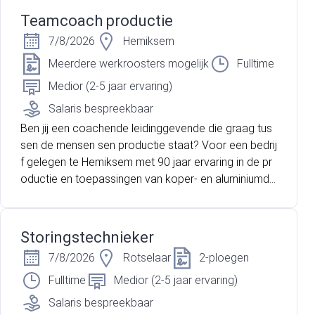
dringend op zoek naar Technisch Operatoren voor e
Teamcoach productie
en volcontinu systeem.
7/8/2026
Hemiksem
Meerdere werkroosters mogelijk
Fulltime
Medior (2-5 jaar ervaring)
Salaris bespreekbaar
Ben jij een coachende leidinggevende die graag tus
sen de mensen sen productie staat? Voor een bedrij
f gelegen te Hemiksem met 90 jaar ervaring in de pr
oductie en toepassingen van koper- en aluminiumdr
aden en kabels, zijn wij op zoek naar een gemotivee
rde teamcoach!
Storingstechnieker
7/8/2026
Rotselaar
2-ploegen
Fulltime
Medior (2-5 jaar ervaring)
Salaris bespreekbaar