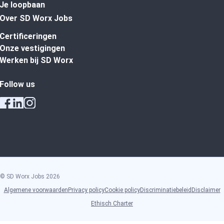
Je loopbaan
Over SD Worx Jobs
Certificeringen
Onze vestigingen
Werken bij SD Worx
Follow us
© SD Worx Jobs
2026
Algemene voorwaarden
Privacy policy
Cookie policy
Discriminatiebeleid
Disclaimer
Ethisch Charter