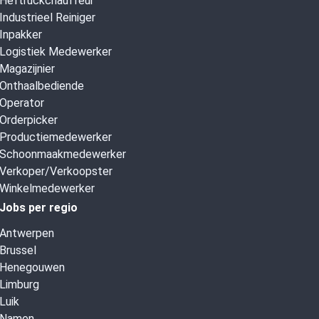
Heftruckchauffeur
Industrieel Reiniger
Inpakker
Logistiek Medewerker
Magazijnier
Onthaalbediende
Operator
Orderpicker
Productiemedewerker
Schoonmaakmedewerker
Verkoper/Verkoopster
Winkelmedewerker
Jobs per regio
Antwerpen
Brussel
Henegouwen
Limburg
Luik
Namen