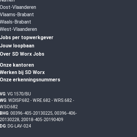
Oost-Vlaanderen
Vlaams-Brabant
Waals-Brabant
West-Vlaanderen
Jobs per topwerkgever
Jouw loopbaan
Over SD Worx Jobs
Onze kantoren
Werken bij SD Worx
Onze erkenningsnummers
VG
: VG 1570/BU
WG
: W.DISP.682 - W.RE.682 - W.RS.682 -
W.SO.682
BHG
: 00396-405-20130225, 00396-406-
20130228, 20018-405-20190409
DG
: DG-LAV-024