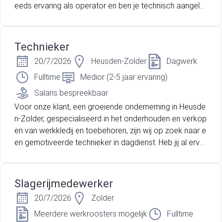
eeds ervaring als operator en ben je technisch aangele
gd? Dan is deze functie misschien wel jouw volgende uit
daging. Ontdek hieronder wat deze opportuniteit jou te
bieden heeft!
Technieker
20/7/2026
Heusden-Zolder
Dagwerk
Fulltime
Medior (2-5 jaar ervaring)
Salaris bespreekbaar
Voor onze klant, een groeiende onderneming in Heusde
n-Zolder, gespecialiseerd in het onderhouden en verkop
en van werkkledij en toebehoren, zijn wij op zoek naar e
en gemotiveerde technieker in dagdienst. Heb jij al ervar
ing opgedaan als technieker? Lees dan zeker verder!
Slagerijmedewerker
20/7/2026
Zolder
Meerdere werkroosters mogelijk
Fulltime