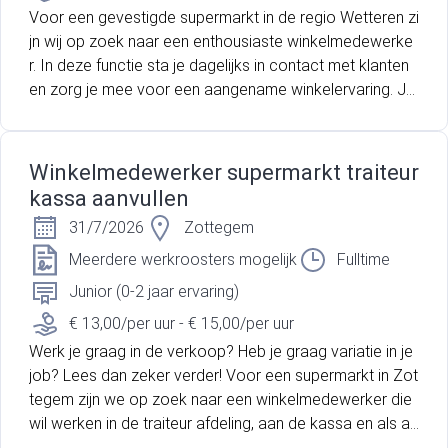
Voor een gevestigde supermarkt in de regio Wetteren zi
jn wij op zoek naar een enthousiaste winkelmedewerke
r. In deze functie sta je dagelijks in contact met klanten
en zorg je mee voor een aangename winkelervaring. Je
helpt klanten verder aan de kassa, vult de rekken aan en
beantwoordt vragen op een vriendelijke en professionel
e manier. Dankzij jouw inzet blijft de winkel netjes, overzi
Winkelmedewerker supermarkt traiteur
chtelijk en aantrekkelijk voor elke bezoeker.
kassa aanvullen
31/7/2026
Zottegem
Meerdere werkroosters mogelijk
Fulltime
Junior (0-2 jaar ervaring)
€ 13,00/per uur - € 15,00/per uur
Werk je graag in de verkoop? Heb je graag variatie in je
job? Lees dan zeker verder! Voor een supermarkt in Zot
tegem zijn we op zoek naar een winkelmedewerker die
wil werken in de traiteur afdeling, aan de kassa en als aa
nvuller.