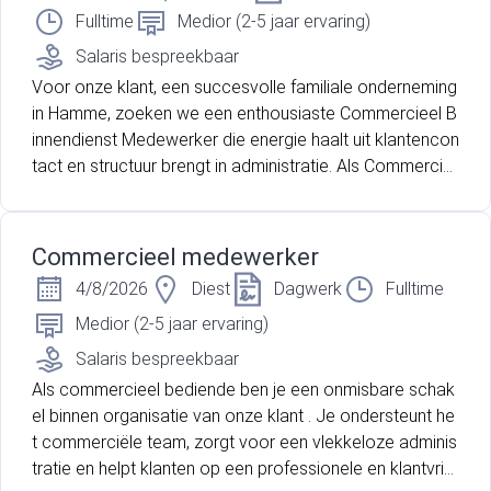
Fulltime
Medior (2-5 jaar ervaring)
Salaris bespreekbaar
Voor onze klant, een succesvolle familiale onderneming
in Hamme, zoeken we een enthousiaste Commercieel B
innendienst Medewerker die energie haalt uit klantencon
tact en structuur brengt in administratie. Als Commercie
el Binnendienst Medewerker ben jij degene die ervoor z
orgt dat klanten zich gehoord voelen, vragen snel beant
woord worden en orders vlekkeloos verlopen. Met jouw
Commercieel medewerker
servicegerichte aanpak bouw je mee aan sterke klanten
4/8/2026
Diest
Dagwerk
Fulltime
relaties én ondersteun je de verdere groei van de organi
satie.
Medior (2-5 jaar ervaring)
Salaris bespreekbaar
Als commercieel bediende ben je een onmisbare schak
el binnen organisatie van onze klant . Je ondersteunt he
t commerciële team, zorgt voor een vlekkeloze adminis
tratie en helpt klanten op een professionele en klantvrie