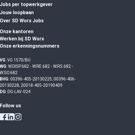
Jobs per topwerkgever
Jouw loopbaan
Over SD Worx Jobs
Onze kantoren
Werken bij SD Worx
Onze erkenningsnummers
VG
: VG 1570/BU
WG
: W.DISP.682 - W.RE.682 - W.RS.682 -
W.SO.682
BHG
: 00396-405-20130225, 00396-406-
20130228, 20018-405-20190409
DG
: DG-LAV-024
Follow us