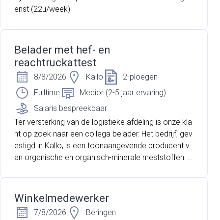
enst (22u/week)
Belader met hef- en
reachtruckattest
8/8/2026
Kallo
2-ploegen
Fulltime
Medior (2-5 jaar ervaring)
Salaris bespreekbaar
Ter versterking van de logistieke afdeling is onze kla
nt op zoek naar een collega belader. Het bedrijf, gev
estigd in Kallo, is een toonaangevende producent v
an organische en organisch-minerale meststoffen. H
un producten worden verkocht aan 55+ landen en st
aan bekend om hun hoge kwaliteit. Het productiepro
ces bestaat onder andere uit drogen, pasteuriseren,
Winkelmedewerker
pelletiseren en verpakken. Daarna gaan de goedere
7/8/2026
Beringen
n op transport met de vrachtwagen of gaan deze in