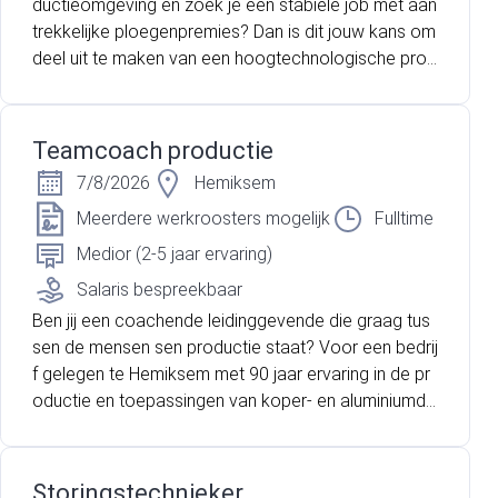
ductieomgeving en zoek je een stabiele job met aan
trekkelijke ploegenpremies? Dan is dit jouw kans om
deel uit te maken van een hoogtechnologische prod
uctieomgeving met sterke doorgroeimogelijkheden.
Voor een internationale marktleider in Genk zijn wij
dringend op zoek naar Technisch Operatoren voor e
Teamcoach productie
en volcontinu systeem.
7/8/2026
Hemiksem
Meerdere werkroosters mogelijk
Fulltime
Medior (2-5 jaar ervaring)
Salaris bespreekbaar
Ben jij een coachende leidinggevende die graag tus
sen de mensen sen productie staat? Voor een bedrij
f gelegen te Hemiksem met 90 jaar ervaring in de pr
oductie en toepassingen van koper- en aluminiumdr
aden en kabels, zijn wij op zoek naar een gemotivee
rde teamcoach!
Storingstechnieker