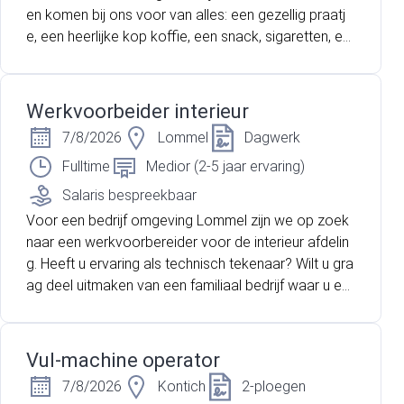
en komen bij ons voor van alles: een gezellig praatj
e, een heerlijke kop koffie, een snack, sigaretten, ee
n last-minute boodschap of een kans op rijkdom me
t de Nationale Loterij. Jij kunt de spilfiguur worden in
deze dynamische omgeving!
Werkvoorbeider interieur
7/8/2026
Lommel
Dagwerk
Fulltime
Medior (2-5 jaar ervaring)
Salaris bespreekbaar
Voor een bedrijf omgeving Lommel zijn we op zoek
naar een werkvoorbereider voor de interieur afdelin
g. Heeft u ervaring als technisch tekenaar? Wilt u gra
ag deel uitmaken van een familiaal bedrijf waar u ee
n belangrijke technische functie bekleed? Lees dan
snel verder!
Vul-machine operator
7/8/2026
Kontich
2-ploegen