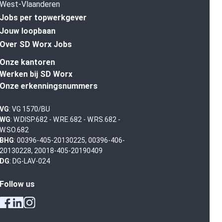
West-Vlaanderen
Jobs per topwerkgever
Jouw loopbaan
Over SD Worx Jobs
Onze kantoren
Werken bij SD Worx
Onze erkenningsnummers
VG
: VG 1570/BU
WG
: W.DISP.682 - W.RE.682 - W.RS.682 -
W.SO.682
BHG
: 00396-405-20130225, 00396-406-
20130228, 20018-405-20190409
DG
: DG-LAV-024
Follow us