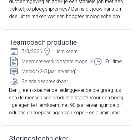
ductieomgeving en zoek je een stabiele job met aan
trekkelijke ploegenpremies? Dan is dit jouw kans om
deel uit te maken van een hoogtechnologische prod
uctieomgeving met sterke doorgroeimogelijkheden.
Voor een internationale marktleider in Genk zijn wij
dringend op zoek naar Technisch Operatoren voor e
Teamcoach productie
en volcontinu systeem.
7/8/2026
Hemiksem
Meerdere werkroosters mogelijk
Fulltime
Medior (2-5 jaar ervaring)
Salaris bespreekbaar
Ben jij een coachende leidinggevende die graag tus
sen de mensen sen productie staat? Voor een bedrij
f gelegen te Hemiksem met 90 jaar ervaring in de pr
oductie en toepassingen van koper- en aluminiumdr
aden en kabels, zijn wij op zoek naar een gemotivee
rde teamcoach!
Storingstechnieker