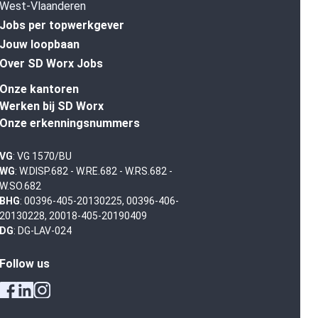
West-Vlaanderen
Jobs per topwerkgever
Jouw loopbaan
Over SD Worx Jobs
Onze kantoren
Werken bij SD Worx
Onze erkenningsnummers
VG
: VG 1570/BU
WG
: W.DISP.682 - W.RE.682 - W.RS.682 -
W.SO.682
BHG
: 00396-405-20130225, 00396-406-
20130228, 20018-405-20190409
DG
: DG-LAV-024
Follow us