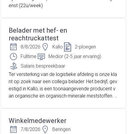
enst (22u/week)
Belader met hef- en
reachtruckattest
8/8/2026
Kallo
2-ploegen
Fulltime
Medior (2-5 jaar ervaring)
Salaris bespreekbaar
Ter versterking van de logistieke afdeling is onze kla
nt op zoek naar een collega belader. Het bedrijf, gev
estigd in Kallo, is een toonaangevende producent v
an organische en organisch-minerale meststoffen. H
un producten worden verkocht aan 55+ landen en st
aan bekend om hun hoge kwaliteit. Het productiepro
ces bestaat onder andere uit drogen, pasteuriseren,
Winkelmedewerker
pelletiseren en verpakken. Daarna gaan de goedere
7/8/2026
Beringen
n op transport met de vrachtwagen of gaan deze in