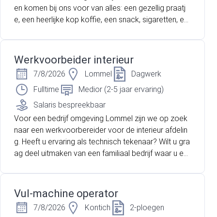
en komen bij ons voor van alles: een gezellig praatj
e, een heerlijke kop koffie, een snack, sigaretten, ee
n last-minute boodschap of een kans op rijkdom me
t de Nationale Loterij. Jij kunt de spilfiguur worden in
deze dynamische omgeving!
Werkvoorbeider interieur
7/8/2026
Lommel
Dagwerk
Fulltime
Medior (2-5 jaar ervaring)
Salaris bespreekbaar
Voor een bedrijf omgeving Lommel zijn we op zoek
naar een werkvoorbereider voor de interieur afdelin
g. Heeft u ervaring als technisch tekenaar? Wilt u gra
ag deel uitmaken van een familiaal bedrijf waar u ee
n belangrijke technische functie bekleed? Lees dan
snel verder!
Vul-machine operator
7/8/2026
Kontich
2-ploegen