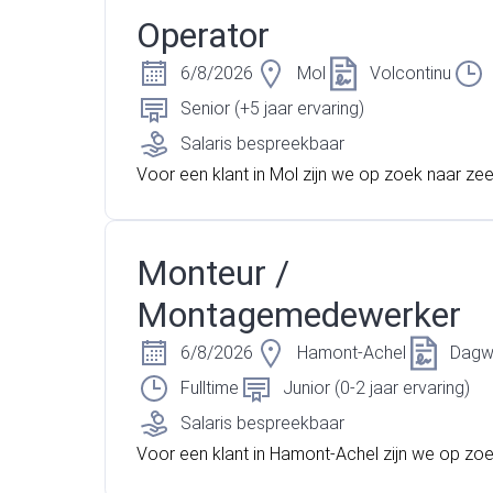
coatings werkt, betrouwbaar is en steeds gem
Operator
aan de slag gaat? Dan is dit misschien wel prec
daging die jij zoekt. Lees snel verder!
6/8/2026
Mol
Volcontinu
Senior (+5 jaar ervaring)
Salaris bespreekbaar
Voor een klant in Mol zijn we op zoek naar zee
derlegde technische operatoren. Heb jij ervari
ator? Wil je graag werken in een 3 ploegen s
n is dit een zeer mooie nieuwe uitdaging voor j
Monteur /
Montagemedewerker
6/8/2026
Hamont-Achel
Dagw
Fulltime
Junior (0-2 jaar ervaring)
Salaris bespreekbaar
Voor een klant in Hamont-Achel zijn we op zo
n montagemedewerker die handig is, graag met