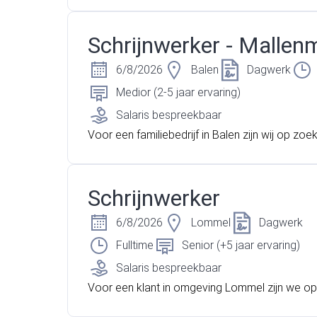
nieker voor onze productiemachines. Lees sne
n ontdek deze kans!
Schrijnwerker - Mallen
6/8/2026
Balen
Dagwerk
Medior (2-5 jaar ervaring)
Salaris bespreekbaar
Voor een familiebedrijf in Balen zijn wij op zoe
ductiemedewerkers/schrijnwerkers voor dagdie
t informele en gezellige bedrijf zijn we dringe
naar iemand met het volgende profiel: Ben jij e
Schrijnwerker
che planlezer die graag met zijn handen werkt 
l uitmaken van het productieproces? Dan zoeke
6/8/2026
Lommel
Dagwerk
dringend!
Fulltime
Senior (+5 jaar ervaring)
Salaris bespreekbaar
Voor een klant in omgeving Lommel zijn we o
r een schrijnwerker. Steek jij graag je handen u