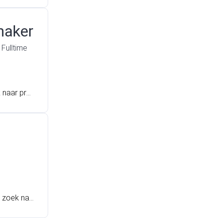
l verder e
maker
Fulltime
k naar pro
nst. In di
nd op zoek
en technis
en deel wi
n wij jou
p zoek naa
it de mou