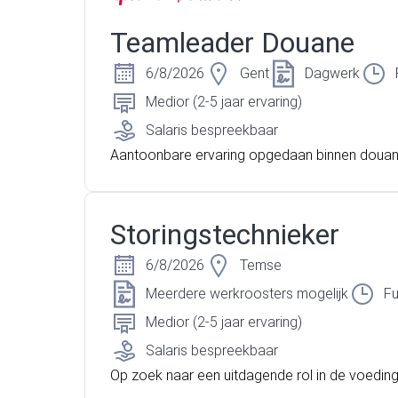
nlijk geschikt voor jou!
Teamleader Douane
6/8/2026
Gent
Dagwerk
Medior (2-5 jaar ervaring)
Salaris bespreekbaar
Aantoonbare ervaring opgedaan binnen doua
ditie? Wil je graag jouw carrière verder opbou
bloeiend bedrijf? Dan is de functie van Teaml
ane iets voor jou!
Storingstechnieker
6/8/2026
Temse
Meerdere werkroosters mogelijk
Fu
Medior (2-5 jaar ervaring)
Salaris bespreekbaar
Op zoek naar een uitdagende rol in de voeding
e?Wij zoeken een gemotiveerde en ervaren st