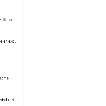
Fulltime
ne en expe
wen bij een
eader Dou
lltime
sindustri
oringstech