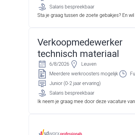
Salaris bespreekbaar
Sta je graag tussen de zoete gebakjes? En wil
slag in een groeiende onderneming? Dan ben j
orx Jobs aan het goede adres!
Verkoopmedewerker
technisch materiaal
6/8/2026
Leuven
Meerdere werkroosters mogelijk
Fu
Junior (0-2 jaar ervaring)
Salaris bespreekbaar
Ik neem je graag mee door deze vacature va
medewerker in Leuven! Vind jij het leuk om kla
ord te staan? En heb jij affiniteit met techniek? O
jou een uitdaging om verantwoordelijk te zijn v
omplete verhuurproces? Dan is deze vacature