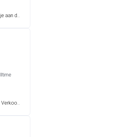
 je aan de
e bij SD W
lltime
n Verkoop
nten te wo
f lijkt het
oor het c
 waarschij