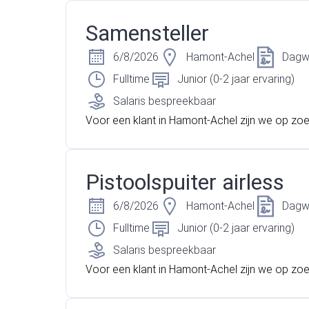
wen? Ben jij zeer flexibel naar taken en uren t
al ervaring met demontage, sloopwerken, met
Samensteller
etc? Lees dan snel verder!
6/8/2026
Hamont-Achel
Dagw
Fulltime
Junior (0-2 jaar ervaring)
Salaris bespreekbaar
Voor een klant in Hamont-Achel zijn we op zo
n samensteller die graag met zijn handen werk
ikt over een sterk technisch inzicht. Ben jij tec
erlegd, betrouwbaar en gemotiveerd om aan d
Pistoolspuiter airless
gaan binnen een groeiend bedrijf? Dan zou dit
recies de functie kunnen zijn die perfect bij jou
6/8/2026
Hamont-Achel
Dagw
s snel verder!
Fulltime
Junior (0-2 jaar ervaring)
Salaris bespreekbaar
Voor een klant in Hamont-Achel zijn we op zo
n pistoolspuiter met een sterk technisch inzich
auwkeurige werkstijl. Ben jij iemand die graag 