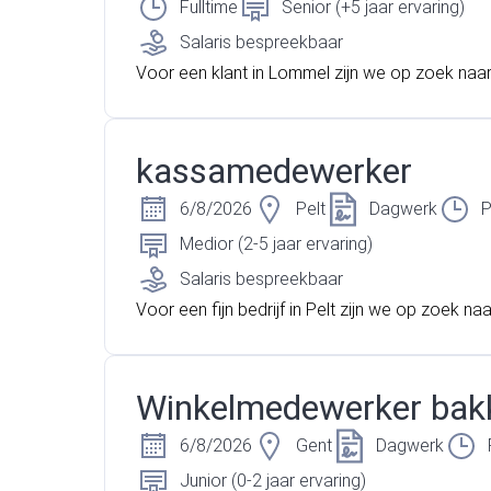
Fulltime
Senior (+5 jaar ervaring)
Salaris bespreekbaar
Voor een klant in Lommel zijn we op zoek naa
erhoudstechnieker. Ben jij gebeten door techni
e een afgeronde technische opleiding? Op zo
n nieuwe uitdaging in dagdienst? Lees dan sne
kassamedewerker
ant dan zoeken wij jou!
6/8/2026
Pelt
Dagwerk
P
Medior (2-5 jaar ervaring)
Salaris bespreekbaar
Voor een fijn bedrijf in Pelt zijn we op zoek n
edewerker met verantwoordelijkheidsgevoel. 
m een doe het zelf zaak en je bent verantwoor
r het correct afrekenen van de producten. Sta j
Winkelmedewerker bakk
contact met klanten? Ben je goed met cijfers
en we de uitdaging voor jou!
6/8/2026
Gent
Dagwerk
Junior (0-2 jaar ervaring)