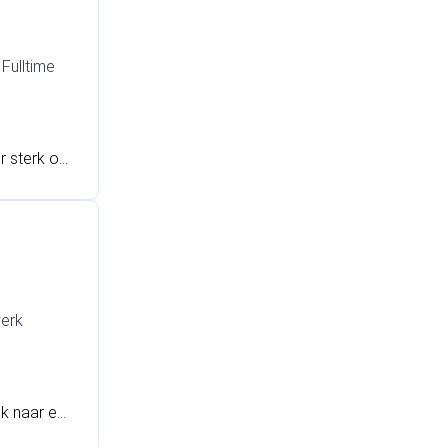
otiveerd
ies de uit
Fulltime
r sterk on
ng als oper
ysteem? Da
ou!
erk
ek naar ee
 zijn han