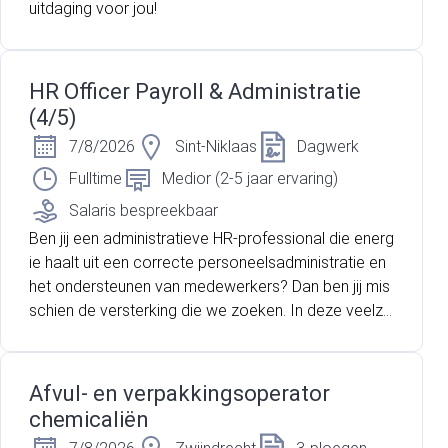
uitdaging voor jou!
HR Officer Payroll & Administratie
(4/5)
7/8/2026
Sint-Niklaas
Dagwerk
Fulltime
Medior (2-5 jaar ervaring)
Salaris bespreekbaar
Ben jij een administratieve HR-professional die energ
ie haalt uit een correcte personeelsadministratie en
het ondersteunen van medewerkers? Dan ben jij mis
schien de versterking die we zoeken. In deze veelzij
dige functie ben je verantwoordelijk voor het dagelij
kse HR-beheer van een organisatie met een vijftigtal
medewerkers. Je combineert payroll, personeelsad
Afvul- en verpakkingsoperator
ministratie, rekrutering en preventie binnen één uitda
chemicaliën
gende rol.