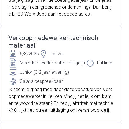
Sta je graag tussen de zoete gebakjes? En wil je aa
n de slag in een groeiende onderneming? Dan ben j
e bij SD Worx Jobs aan het goede adres!
Verkoopmedewerker technisch
materiaal
6/8/2026
Leuven
Meerdere werkroosters mogelijk
Fulltime
Junior (0-2 jaar ervaring)
Salaris bespreekbaar
Ik neem je graag mee door deze vacature van Verk
oopmedewerker in Leuven! Vind jij het leuk om klant
en te woord te staan? En heb jij affiniteit met technie
k? Of lijkt het jou een uitdaging om verantwoordelijk
te zijn voor het complete verhuurproces? Dan is dez
e vacature waarschijnlijk geschikt voor jou!