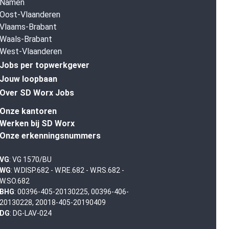
Namen
Oost-Vlaanderen
Vlaams-Brabant
Waals-Brabant
West-Vlaanderen
Jobs per topwerkgever
Jouw loopbaan
Over SD Worx Jobs
Onze kantoren
Werken bij SD Worx
Onze erkenningsnummers
VG
: VG 1570/BU
WG
: W.DISP.682 - W.RE.682 - W.RS.682 -
W.SO.682
BHG
: 00396-405-20130225, 00396-406-
20130228, 20018-405-20190409
DG
: DG-LAV-024