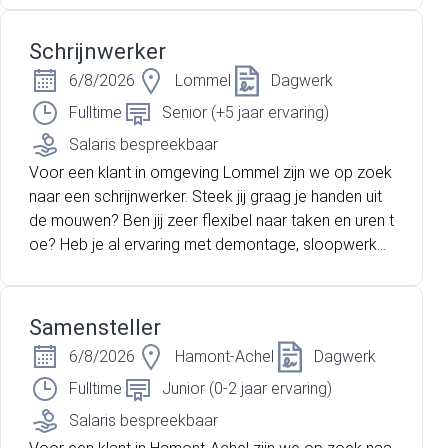
den werkt en deel wil uitmaken van het productiepro
ces? Dan zoeken wij jou dringend!
Schrijnwerker
6/8/2026
Lommel
Dagwerk
Fulltime
Senior (+5 jaar ervaring)
Salaris bespreekbaar
Voor een klant in omgeving Lommel zijn we op zoek
naar een schrijnwerker. Steek jij graag je handen uit
de mouwen? Ben jij zeer flexibel naar taken en uren t
oe? Heb je al ervaring met demontage, sloopwerke
n, metselwerken etc? Lees dan snel verder!
Samensteller
6/8/2026
Hamont-Achel
Dagwerk
Fulltime
Junior (0-2 jaar ervaring)
Salaris bespreekbaar