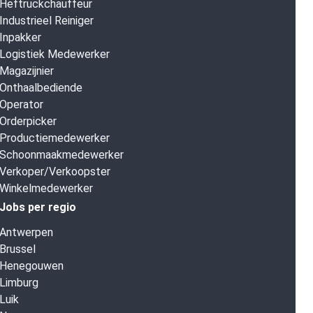
Heftruckchauffeur
Industrieel Reiniger
Inpakker
Logistiek Medewerker
Magazijnier
Onthaalbediende
Operator
Orderpicker
Productiemedewerker
Schoonmaakmedewerker
Verkoper/Verkoopster
Winkelmedewerker
Jobs per regio
Antwerpen
Brussel
Henegouwen
Limburg
Luik