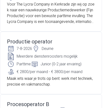
Voor The Lycra Company in Kerkrade zijn wij op zoe
k naar een nauwkeurige Productiemedewerker (Fijn
Productie) voor een bewuste parttime invulling. The
Lycra Company is een toonaangevende, internation
ale speler op het gebied van elastische garens. Binn
en de schone en moderne productielocatie in Kerkr
ade staat een groot sociaal karakter centraal. Er he
Productie operator
erst een prettige, collegiale werksfeer waar medew
7-8-2026
Deurne
erkers zich snel thuis voelen. Ben jij op zoek naar ee
n stabiele parttime baan die je perfect kunt combine
Meerdere dienstenroosters mogelijk
ren met een studie, gezin, hobby's of ander werk? D
Parttime
Junior (0-2 jaar ervaring)
an is dit de ideale kans voor jou. Als Productiemede
€ 2800/per maand - € 3800/per maand
werker ben je dagelijks verantwoordelijk voor het uit
Maak iets waar je trots op bent: werk met techniek,
erst nauwkeurig verwerken van hoogwaardige elasti
precisie en vakmanschap.
sche garens. Je start je werkdag vroeg in de ochten
d om 07:00 uur (iets later is bespreekbaar) en rond d
e werkzaamheden af zodra het werk klaar is, meest
al rond 11:00 uur. Dit zorgt voor een perfecte balans
Procesoperator B