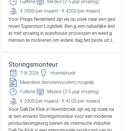
terecht in een betrokken team waar samenwerking
Fulltime
Medior (2-5 jaar ervaring)
en verbetering hand in hand gaan.
€ 3500/per maand - € 4200/per maand
Voor Pregis Nederland zijn wij op zoek naar een ged
reven Supervisor Logistiek. Ben jij een natuurlijke leid
er met ervaring in warehouse processen en weet jij
mensen te motiveren om iedere dag het beste uit zi
chzelf te halen? Heb jij daarnaast kennis van SAP W
arehouse Management en krijg je energie van het ve
rbeteren van logistieke processen? Dan zijn wij op z
Storingsmonteur
oek naar jou! Pregis is een internationale marktleider
7-8-2026
Hoensbroek
op het gebied van beschermende verpakkingsoplos
singen. Binnen de moderne warehouseomgeving sta
Meerdere dienstenroosters mogelijk
an veiligheid, kwaliteit, samenwerking en continue ve
Fulltime
Medior (2-5 jaar ervaring)
rbetering centraal. Als Supervisor Logistiek speel jij e
€ 3300/per maand - € 4100/per maand
en belangrijke rol in het dagelijks aansturen van het
Voor Dalli De Klok in Hoensbroek zijn wij op zoek na
warehouse en het realiseren van de operationele do
ar een ervaren Storingsmonteur voor een moderne
elstellingen.
productieomgeving binnen de chemische industrie.
Dalli De Klok is een internationale producent van huis