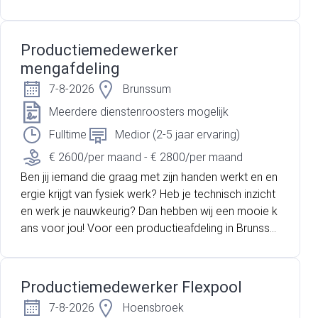
m zijn wij op zoek naar een gemotiveerde Productie
medewerker voor de mengafdeling in dagdienst. In
deze rol werk je mee aan het voorbereiden, bewerk
Productiemedewerker
en en assembleren van producten zoals wielen en r
mengafdeling
ollen, ter voorbereiding op de polyurethaanbekledin
7-8-2026
Brunssum
g. Je volgt daarbij duidelijke werkinstructies en werkt
volgens de geldende kwaliteits- en veiligheidsnorme
Meerdere dienstenroosters mogelijk
n.
Fulltime
Medior (2-5 jaar ervaring)
€ 2600/per maand - € 2800/per maand
Ben jij iemand die graag met zijn handen werkt en en
ergie krijgt van fysiek werk? Heb je technisch inzicht
en werk je nauwkeurig? Dan hebben wij een mooie k
ans voor jou! Voor een productieafdeling in Brunssu
m zijn wij op zoek naar een gemotiveerde Productie
medewerker voor de mengafdeling in dagdienst. In
deze rol werk je mee aan het voorbereiden, bewerk
Productiemedewerker Flexpool
en en assembleren van producten zoals wielen en r
7-8-2026
Hoensbroek
ollen, ter voorbereiding op de polyurethaanbekledin