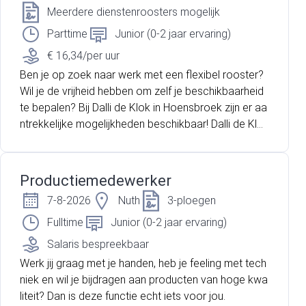
g. Je volgt daarbij duidelijke werkinstructies en werkt
Meerdere dienstenroosters mogelijk
volgens de geldende kwaliteits- en veiligheidsnorme
Parttime
Junior (0-2 jaar ervaring)
n.
€ 16,34/per uur
Ben je op zoek naar werk met een flexibel rooster?
Wil je de vrijheid hebben om zelf je beschikbaarheid
te bepalen? Bij Dalli de Klok in Hoensbroek zijn er aa
ntrekkelijke mogelijkheden beschikbaar! Dalli de Klok
B.V. in Hoensbroek maakt deel uit van de Dalli Group,
een van oorsprong Duitse familiebedrijf, dé Private L
abel fabrikant. Dalli de Klok B.V. is een productieond
Productiemedewerker
erneming die zich toelegt op de productie van vloei
7-8-2026
Nuth
3-ploegen
bare wasproducten, zoals textielhoofd- en fijnwasmi
ddelen en wasverzachters. Bij Dalli de Klok geloven
Fulltime
Junior (0-2 jaar ervaring)
ze in innovatie, teamwork en persoonlijke groei. Als
Salaris bespreekbaar
vooraanstaand bedrijf in de industriële sector, zijn zij
Werk jij graag met je handen, heb je feeling met tech
trots op hun toewijding aan kwaliteit en duurzaamhei
niek en wil je bijdragen aan producten van hoge kwa
d. Dalli de klok biedt niet alleen uitstekende primaire
liteit? Dan is deze functie echt iets voor jou.
en secundaire arbeidsvoorwaarden volgens de eige