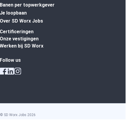
Banen per topwerkgever
Je loopbaan
Over SD Worx Jobs
Certificeringen
Onze vestigingen
Werken bij SD Worx
Follow us
© SD Worx Jobs
2026
Algemene voorwaarden
Privacy policy
Cookie policy
Discriminatiebeleid
Disclaimer
Ethisch Charter