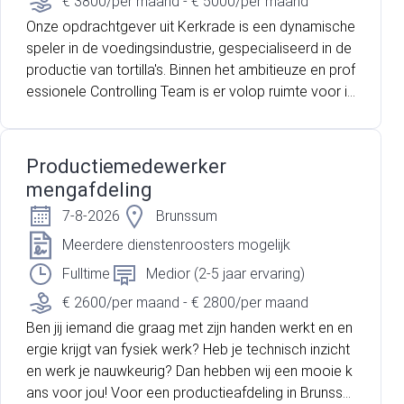
€ 3800/per maand - € 5000/per maand
Onze opdrachtgever uit Kerkrade is een dynamische
speler in de voedingsindustrie, gespecialiseerd in de
productie van tortilla's. Binnen het ambitieuze en prof
essionele Controlling Team is er volop ruimte voor in
itiatief, optimalisatie en persoonlijke groei. Ter verste
rking van dit team zijn ze op zoek naar een gedreve
n Senior Controller die impact wil maken op de busin
Productiemedewerker
ess.
mengafdeling
7-8-2026
Brunssum
Meerdere dienstenroosters mogelijk
Fulltime
Medior (2-5 jaar ervaring)
€ 2600/per maand - € 2800/per maand
Ben jij iemand die graag met zijn handen werkt en en
ergie krijgt van fysiek werk? Heb je technisch inzicht
en werk je nauwkeurig? Dan hebben wij een mooie k
ans voor jou! Voor een productieafdeling in Brunssu