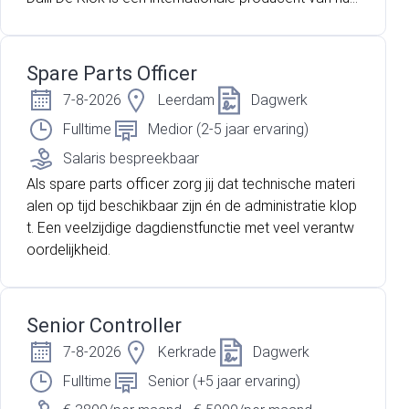
houdelijke was- en reinigingsmiddelen en maakt ond
erdeel uit van een sterke Europese organisatie. Binn
en de productielocatie in Hoensbroek wordt gewerk
Spare Parts Officer
t met geavanceerde productielijnen waar veiligheid,
7-8-2026
Leerdam
Dagwerk
kwaliteit en continuïteit centraal staan. Ben jij technis
ch sterk, los je storingen snel en vakkundig op en vo
Fulltime
Medior (2-5 jaar ervaring)
el jij je thuis in een dynamische productieomgeving?
Salaris bespreekbaar
Dan is deze functie iets voor jou.
Als spare parts officer zorg jij dat technische materi
alen op tijd beschikbaar zijn én de administratie klop
t. Een veelzijdige dagdienstfunctie met veel verantw
oordelijkheid.
Senior Controller
7-8-2026
Kerkrade
Dagwerk
Fulltime
Senior (+5 jaar ervaring)