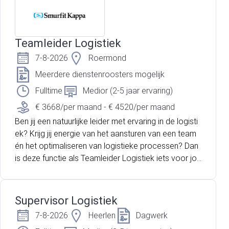
Teamleider Logistiek
7-8-2026
Roermond
Meerdere dienstenroosters mogelijk
Fulltime
Medior (2-5 jaar ervaring)
€ 3668/per maand - € 4520/per maand
Ben jij een natuurlijke leider met ervaring in de logisti
ek? Krijg jij energie van het aansturen van een team
én het optimaliseren van logistieke processen? Dan
is deze functie als Teamleider Logistiek iets voor jo
u! Je gaat aan de slag bij een internationaal operere
nde organisatie binnen de industriële sector. Innovati
e, kwaliteit en duurzaamheid staan centraal. Er word
Supervisor Logistiek
t continu geïnvesteerd in medewerkers, veiligheid en
7-8-2026
Heerlen
Dagwerk
de verdere ontwikkeling van de organisatie. Je komt