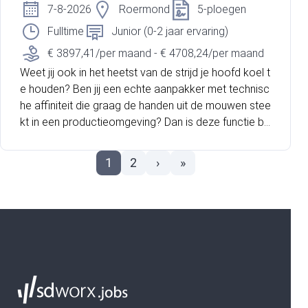
tussen werk en vrije tijd. De functie wordt uitgevoerd
7-8-2026
Roermond
5-ploegen
van maandag tot en met vrijdag en betreft een struc
Fulltime
Junior (0-2 jaar ervaring)
turele aanstelling voor gemiddeld 20 uur per week. J
e werkt in een schone, rustige en prettige werkomge
€ 3897,41/per maand - € 4708,24/per maand
ving waar oog voor detail en kwaliteit belangrijk zijn.
Weet jij ook in het heetst van de strijd je hoofd koel t
e houden? Ben jij een echte aanpakker met technisc
he affiniteit die graag de handen uit de mouwen stee
kt in een productieomgeving? Dan is deze functie bij
ROCKWOOL precies wat jij zoekt! Rockwool is al 80
jaar dé wereldwijde koploper in steenwoloplossinge
1
2
›
»
n. Met 12.000 collega’s wereldwijd, waarvan 1.200 in
Roermond, bouw je mee aan een toekomst vol inno
vatie en duurzaamheid. Bij ROCKWOOL kies je voor
zekerheid, een uitstekend salaris én volop ruimte om
te groeien binnen een energieke en ambitieuze werk
omgeving.