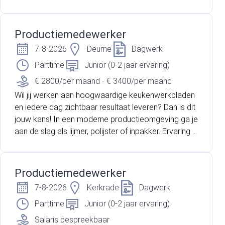
n ondernemings-cao, maar ook een stimulerende o
mgeving waarin jouw vaardigheden tot bloei kunnen
Productiemedewerker
komen.
7-8-2026
Deurne
Dagwerk
Parttime
Junior (0-2 jaar ervaring)
€ 2800/per maand - € 3400/per maand
Wil jij werken aan hoogwaardige keukenwerkbladen
en iedere dag zichtbaar resultaat leveren? Dan is dit
jouw kans! In een moderne productieomgeving ga je
aan de slag als lijmer, polijster of inpakker. Ervaring is
niet nodig; met de juiste motivatie leren wij je het va
k.
Productiemedewerker
7-8-2026
Kerkrade
Dagwerk
Parttime
Junior (0-2 jaar ervaring)
Salaris bespreekbaar