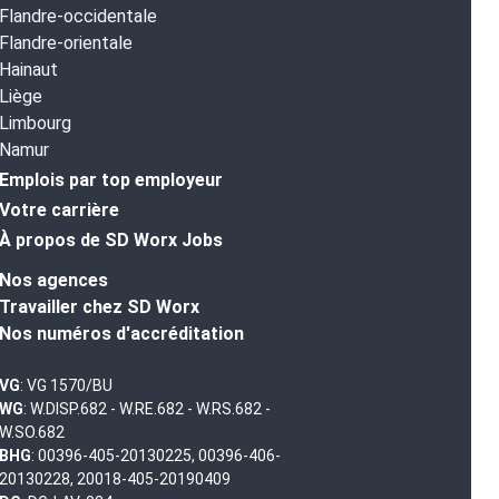
Flandre-occidentale
Flandre-orientale
Hainaut
Liège
Limbourg
Namur
Emplois par top employeur
Votre carrière
À propos de SD Worx Jobs
Nos agences
Travailler chez SD Worx
Nos numéros d'accréditation
VG
: VG 1570/BU
WG
: W.DISP.682 - W.RE.682 - W.RS.682 -
W.SO.682
BHG
: 00396-405-20130225, 00396-406-
20130228, 20018-405-20190409