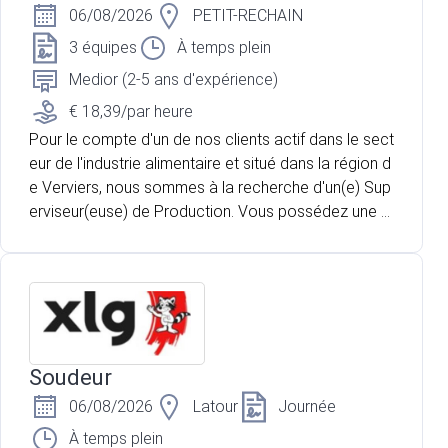
06/08/2026
PETIT-RECHAIN
3 équipes
À temps plein
Medior (2-5 ans d'expérience)
€ 18,39/par heure
Pour le compte d'un de nos clients actif dans le sect
eur de l'industrie alimentaire et situé dans la région d
e Verviers, nous sommes à la recherche d'un(e) Sup
erviseur(euse) de Production. Vous possédez une p
remière expérience dans la gestion d'équipe en milie
u industriel et souhaitez rejoindre une entreprise en p
leine croissance ? Vous aimez coordonner les opér
ations, accompagner les collaborateurs et veiller au
respect des standards de qualité ? Cette opportunit
é est faite pour vous.
Soudeur
06/08/2026
Latour
Journée
À temps plein