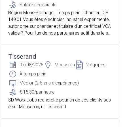
Salaire négociable
Région Mons-Borinage | Temps plein | Chantier | CP
149.01 Vous êtes électricien industriel expérimenté,
autonome sur chantier et titulaire d'un certificat VCA
valide ? Pour l'un de nos partenaires actif dans le se
cteur de l'électricité, nous recherchons un électricie
n industriel pour intervenir au sein d'un bâtiment actu
ellement en construction. Vous travaillerez de maniè
Tisserand
re autonome sur base de plans électriques et serez
07/08/2026
Mouscron
2 équipes
accompagné d'un aide-électricien pour la réalisation
des différentes installations.
À temps plein
Medior (2-5 ans d'expérience)
€ 15,30/par heure
SD Worx Jobs recherche pour un de ses clients bas
é sur Mouscron, un Tisserand