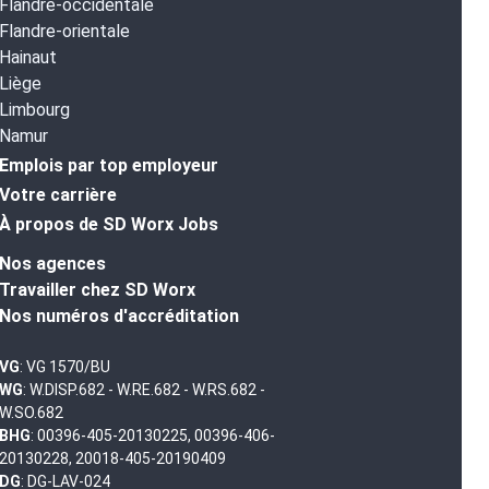
Flandre-occidentale
Flandre-orientale
Hainaut
Liège
Limbourg
Namur
Emplois par top employeur
Votre carrière
À propos de SD Worx Jobs
Nos agences
Travailler chez SD Worx
Nos numéros d'accréditation
VG
: VG 1570/BU
WG
: W.DISP.682 - W.RE.682 - W.RS.682 -
W.SO.682
BHG
: 00396-405-20130225, 00396-406-
20130228, 20018-405-20190409
DG
: DG-LAV-024