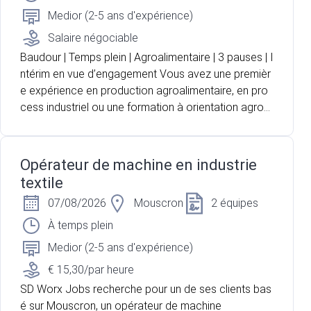
Medior (2-5 ans d'expérience)
Salaire négociable
Baudour | Temps plein | Agroalimentaire | 3 pauses | I
ntérim en vue d’engagement Vous avez une premièr
e expérience en production agroalimentaire, en pro
cess industriel ou une formation à orientation agron
omique ? Vous recherchez un poste technique où v
ous pouvez suivre un produit depuis sa réception jus
qu'à sa transformation ? Pour l'un de nos partenaire
Opérateur de machine en industrie
s, acteur majeur du secteur laitier et agroalimentaire
textile
situé à Baudour, nous recherchons un opérateur de
07/08/2026
Mouscron
2 équipes
production pour renforcer les équipes en charge de
la réception et de la transformation du lait. Vous oc
À temps plein
cuperez une fonction polyvalente mêlant contrôle q
Medior (2-5 ans d'expérience)
ualité, conduite d'installations, suivi du processus de
€ 15,30/par heure
production et gestion des flux.
SD Worx Jobs recherche pour un de ses clients bas
é sur Mouscron, un opérateur de machine