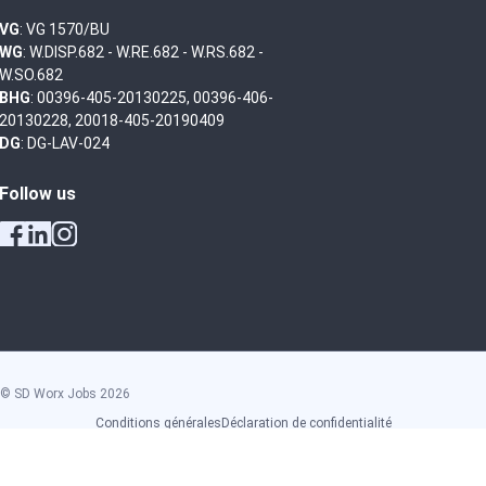
VG
: VG 1570/BU
WG
: W.DISP.682 - W.RE.682 - W.RS.682 -
W.SO.682
BHG
: 00396-405-20130225, 00396-406-
20130228, 20018-405-20190409
DG
: DG-LAV-024
Follow us
© SD Worx Jobs
2026
Conditions générales
Déclaration de confidentialité
Déclaration en matière de cookies
Clause de non-responsabilité