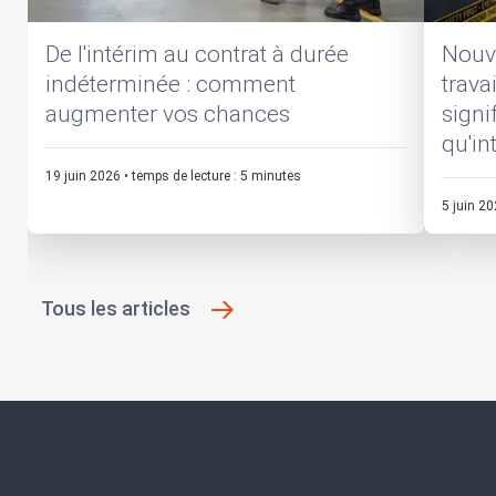
De l'intérim au contrat à durée
Nouve
indéterminée : comment
trava
augmenter vos chances
signi
qu'in
19 juin 2026
•
temps de lecture
:
5
minutes
5 juin 2
Tous les articles