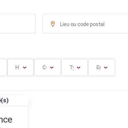
é(s)
nce