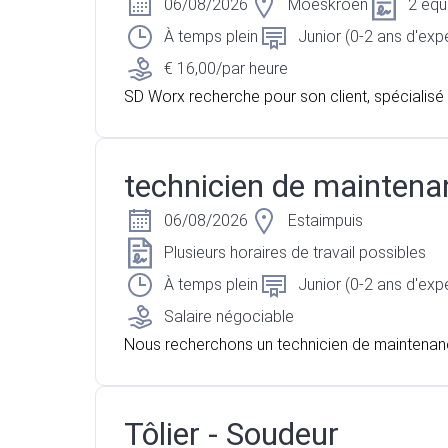
06/08/2026
Moeskroen
2 équ
À temps plein
Junior (0-2 ans d'exp
€ 16,00/par heure
SD Worx recherche pour son client, spécialisé 
gie, un technicien monteur régleur sur Mouscro
technicien de maintena
06/08/2026
Estaimpuis
Plusieurs horaires de travail possibles
À temps plein
Junior (0-2 ans d'exp
Salaire négociable
Nous recherchons un technicien de maintenanc
ecteur d'Estaimpuis
Tôlier - Soudeur