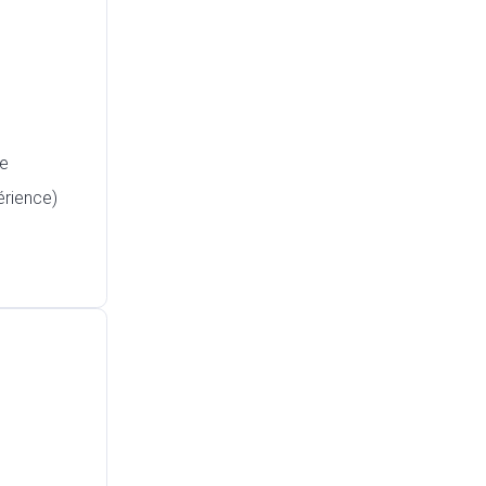
e
érience)