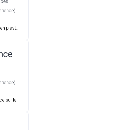
ipes
érience)
en plastur
n.
nce
érience)
e sur le s