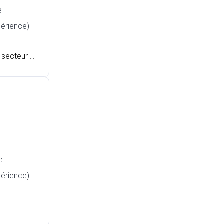
e
périence)
 secteur d
e
périence)