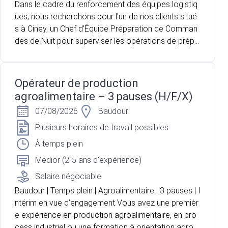
Dans le cadre du renforcement des équipes logistiq
ues, nous recherchons pour l'un de nos clients situé
s à Ciney, un Chef d'Équipe Préparation de Comman
des de Nuit pour superviser les opérations de prépa
ration et de chargement des commandes avant leur
expédition. vous accompagnez une équipe d'enviro
n 5 préparateurs de commandes afin de garantir la
Opérateur de production
qualité des expéditions et le respect des délais.
agroalimentaire – 3 pauses (H/F/X)
07/08/2026
Baudour
Plusieurs horaires de travail possibles
À temps plein
Medior (2-5 ans d'expérience)
Salaire négociable
Baudour | Temps plein | Agroalimentaire | 3 pauses | I
ntérim en vue d’engagement Vous avez une premièr
e expérience en production agroalimentaire, en pro
cess industriel ou une formation à orientation agron