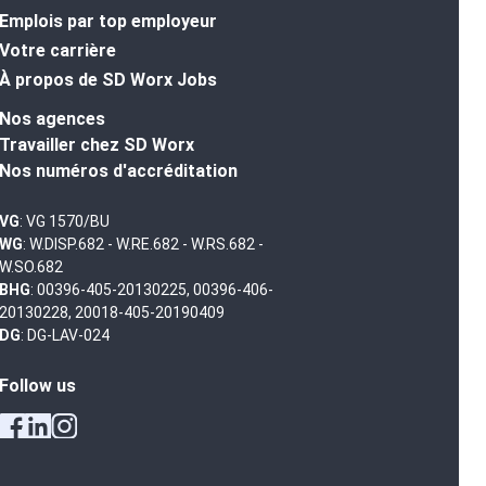
Emplois par top employeur
Votre carrière
À propos de SD Worx Jobs
Nos agences
Travailler chez SD Worx
Nos numéros d'accréditation
VG
: VG 1570/BU
WG
: W.DISP.682 - W.RE.682 - W.RS.682 -
W.SO.682
BHG
: 00396-405-20130225, 00396-406-
20130228, 20018-405-20190409
DG
: DG-LAV-024
Follow us