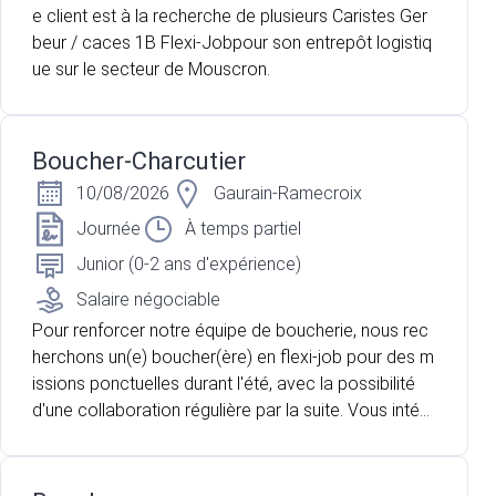
e client est à la recherche de plusieurs Caristes Ger
beur / caces 1B Flexi-Jobpour son entrepôt logistiq
ue sur le secteur de Mouscron.
Boucher-Charcutier
10/08/2026
Gaurain-Ramecroix
Journée
À temps partiel
Junior (0-2 ans d'expérience)
Salaire négociable
Pour renforcer notre équipe de boucherie, nous rec
herchons un(e) boucher(ère) en flexi-job pour des m
issions ponctuelles durant l'été, avec la possibilité
d'une collaboration régulière par la suite. Vous intégr
erez une équipe dynamique et contribuerez au bon f
onctionnement du rayon boucherie de notre grande
surface dans la périphérie tournaisienne tout en app