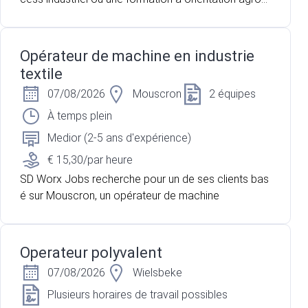
omique ? Vous recherchez un poste technique où v
ous pouvez suivre un produit depuis sa réception jus
qu'à sa transformation ? Pour l'un de nos partenaire
Opérateur de machine en industrie
s, acteur majeur du secteur laitier et agroalimentaire
textile
situé à Baudour, nous recherchons un opérateur de
07/08/2026
Mouscron
2 équipes
production pour renforcer les équipes en charge de
la réception et de la transformation du lait. Vous oc
À temps plein
cuperez une fonction polyvalente mêlant contrôle q
Medior (2-5 ans d'expérience)
ualité, conduite d'installations, suivi du processus de
€ 15,30/par heure
production et gestion des flux.
SD Worx Jobs recherche pour un de ses clients bas
é sur Mouscron, un opérateur de machine
Operateur polyvalent
07/08/2026
Wielsbeke
Plusieurs horaires de travail possibles