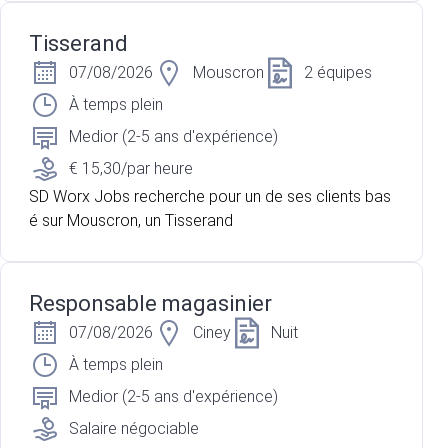
n industriel pour intervenir au sein d'un bâtiment actu
ellement en construction. Vous travaillerez de maniè
Tisserand
re autonome sur base de plans électriques et serez
07/08/2026
Mouscron
2 équipes
accompagné d'un aide-électricien pour la réalisation
des différentes installations.
À temps plein
Medior (2-5 ans d'expérience)
€ 15,30/par heure
SD Worx Jobs recherche pour un de ses clients bas
é sur Mouscron, un Tisserand
Responsable magasinier
07/08/2026
Ciney
Nuit
À temps plein
Medior (2-5 ans d'expérience)
Salaire négociable