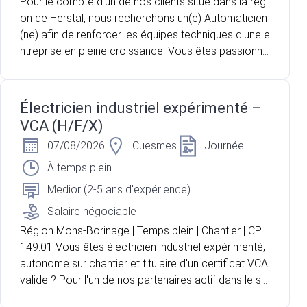
Pour le compte d'un de nos clients situé dans la régi
on de Herstal, nous recherchons un(e) Automaticien
(ne) afin de renforcer les équipes techniques d'une e
ntreprise en pleine croissance. Vous êtes passionné
(e) par l'automatisation industrielle, le diagnostic de
pannes et l'optimisation des installations ? Vous sou
haitez évoluer dans un environnement technique sti
Électricien industriel expérimenté –
mulant où l'innovation et le développement des com
VCA (H/F/X)
pétences occupent une place importante ? Cette o
07/08/2026
Cuesmes
Journée
pportunité est faite pour vous.
À temps plein
Medior (2-5 ans d'expérience)
Salaire négociable
Région Mons-Borinage | Temps plein | Chantier | CP
149.01 Vous êtes électricien industriel expérimenté,
autonome sur chantier et titulaire d'un certificat VCA
valide ? Pour l'un de nos partenaires actif dans le se
cteur de l'électricité, nous recherchons un électricie