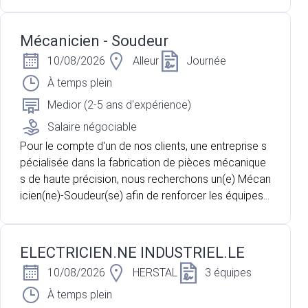
t contribuer à leur croissance durable.
Mécanicien - Soudeur
10/08/2026
Alleur
Journée
À temps plein
Medior (2-5 ans d'expérience)
Salaire négociable
Pour le compte d'un de nos clients, une entreprise s
pécialisée dans la fabrication de pièces mécanique
s de haute précision, nous recherchons un(e) Mécan
icien(ne)-Soudeur(se) afin de renforcer les équipes
de production. Vous êtes reconnu(e) pour votre rigu
eur, votre minutie et votre souci du détail ? Vous sou
haitez évoluer dans un environnement technique où l
ELECTRICIEN.NE INDUSTRIEL.LE
a qualité et la précision occupent une place centrale
10/08/2026
HERSTAL
3 équipes
? Cette opportunité est faite pour vous.
À temps plein