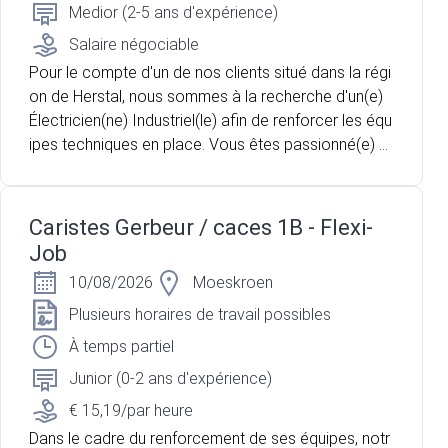
Medior (2-5 ans d'expérience)
Salaire négociable
Pour le compte d'un de nos clients situé dans la régi
on de Herstal, nous sommes à la recherche d'un(e)
Électricien(ne) Industriel(le) afin de renforcer les équ
ipes techniques en place. Vous êtes passionné(e) p
ar les installations électriques industrielles et souhait
ez évoluer dans un environnement technique stimula
nt ? Vous recherchez une opportunité vous permett
Caristes Gerbeur / caces 1B - Flexi-
ant de développer vos compétences tout en partici
Job
pant à des projets variés ? Cette offre est faite pour
10/08/2026
Moeskroen
vous.
Plusieurs horaires de travail possibles
À temps partiel
Junior (0-2 ans d'expérience)
€ 15,19/par heure
Dans le cadre du renforcement de ses équipes, notr