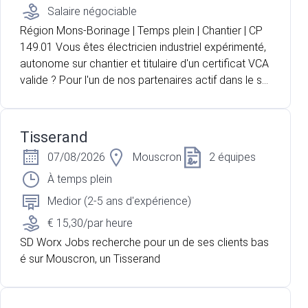
Salaire négociable
Région Mons-Borinage | Temps plein | Chantier | CP
149.01 Vous êtes électricien industriel expérimenté,
autonome sur chantier et titulaire d'un certificat VCA
valide ? Pour l'un de nos partenaires actif dans le se
cteur de l'électricité, nous recherchons un électricie
n industriel pour intervenir au sein d'un bâtiment actu
ellement en construction. Vous travaillerez de maniè
Tisserand
re autonome sur base de plans électriques et serez
07/08/2026
Mouscron
2 équipes
accompagné d'un aide-électricien pour la réalisation
des différentes installations.
À temps plein
Medior (2-5 ans d'expérience)
€ 15,30/par heure
SD Worx Jobs recherche pour un de ses clients bas
é sur Mouscron, un Tisserand