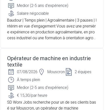
Medior (2-5 ans d'expérience)
Salaire négociable
Baudour | Temps plein | Agroalimentaire | 3 pauses | I
ntérim en vue d’engagement Vous avez une premièr
e expérience en production agroalimentaire, en pro
cess industriel ou une formation à orientation agron
omique ? Vous recherchez un poste technique où v
ous pouvez suivre un produit depuis sa réception jus
qu'à sa transformation ? Pour l'un de nos partenaire
Opérateur de machine en industrie
s, acteur majeur du secteur laitier et agroalimentaire
textile
situé à Baudour, nous recherchons un opérateur de
07/08/2026
Mouscron
2 équipes
production pour renforcer les équipes en charge de
la réception et de la transformation du lait. Vous oc
À temps plein
cuperez une fonction polyvalente mêlant contrôle q
Medior (2-5 ans d'expérience)
ualité, conduite d'installations, suivi du processus de
€ 15,30/par heure
production et gestion des flux.
SD Worx Jobs recherche pour un de ses clients bas
é sur Mouscron, un opérateur de machine