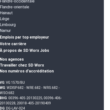
Flandre-occidentale
Flandre-orientale
Hainaut
Liège
Limbourg
Namur
Emplois par top employeur
Votre carrière
À propos de SD Worx Jobs
Nos agences
Travailler chez SD Worx
Nos numéros d'accréditation
VG
: VG 1570/BU
WG
: W.DISP.682 - W.RE.682 - W.RS.682 -
W.SO.682
BHG
: 00396-405-20130225, 00396-406-
20130228, 20018-405-20190409
DG
: DG-LAV-024