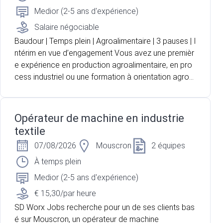
Medior (2-5 ans d'expérience)
Salaire négociable
Baudour | Temps plein | Agroalimentaire | 3 pauses | I
ntérim en vue d’engagement Vous avez une premièr
e expérience en production agroalimentaire, en pro
cess industriel ou une formation à orientation agron
omique ? Vous recherchez un poste technique où v
ous pouvez suivre un produit depuis sa réception jus
qu'à sa transformation ? Pour l'un de nos partenaire
Opérateur de machine en industrie
s, acteur majeur du secteur laitier et agroalimentaire
textile
situé à Baudour, nous recherchons un opérateur de
07/08/2026
Mouscron
2 équipes
production pour renforcer les équipes en charge de
la réception et de la transformation du lait. Vous oc
À temps plein
cuperez une fonction polyvalente mêlant contrôle q
Medior (2-5 ans d'expérience)
ualité, conduite d'installations, suivi du processus de
€ 15,30/par heure
production et gestion des flux.
SD Worx Jobs recherche pour un de ses clients bas
é sur Mouscron, un opérateur de machine