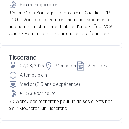
Salaire négociable
Région Mons-Borinage | Temps plein | Chantier | CP
149.01 Vous êtes électricien industriel expérimenté,
autonome sur chantier et titulaire d'un certificat VCA
valide ? Pour l'un de nos partenaires actif dans le se
cteur de l'électricité, nous recherchons un électricie
n industriel pour intervenir au sein d'un bâtiment actu
ellement en construction. Vous travaillerez de maniè
Tisserand
re autonome sur base de plans électriques et serez
07/08/2026
Mouscron
2 équipes
accompagné d'un aide-électricien pour la réalisation
des différentes installations.
À temps plein
Medior (2-5 ans d'expérience)
€ 15,30/par heure
SD Worx Jobs recherche pour un de ses clients bas
é sur Mouscron, un Tisserand