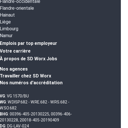
Flandre-occidentale
Flandre-orientale
Hainaut
Liège
Limbourg
Namur
Emplois par top employeur
Votre carrière
À propos de SD Worx Jobs
Nos agences
Travailler chez SD Worx
Nos numéros d'accréditation
VG
: VG 1570/BU
WG
: W.DISP.682 - W.RE.682 - W.RS.682 -
W.SO.682
BHG
: 00396-405-20130225, 00396-406-
20130228, 20018-405-20190409
DG
: DG-LAV-024