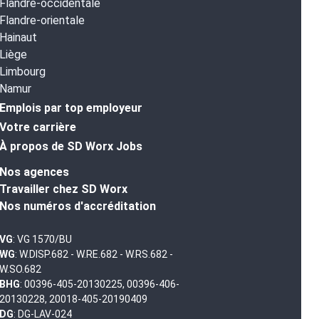
Flandre-occidentale
Flandre-orientale
Hainaut
Liège
Limbourg
Namur
Emplois par top employeur
Votre carrière
À propos de SD Worx Jobs
Nos agences
Travailler chez SD Worx
Nos numéros d'accréditation
VG
: VG 1570/BU
WG
: W.DISP.682 - W.RE.682 - W.RS.682 -
W.SO.682
BHG
: 00396-405-20130225, 00396-406-
20130228, 20018-405-20190409
DG
: DG-LAV-024