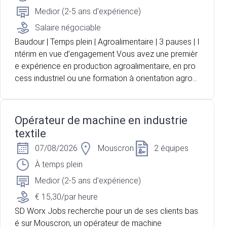
Medior (2-5 ans d'expérience)
Salaire négociable
Baudour | Temps plein | Agroalimentaire | 3 pauses | I
ntérim en vue d’engagement Vous avez une premièr
e expérience en production agroalimentaire, en pro
cess industriel ou une formation à orientation agron
omique ? Vous recherchez un poste technique où v
ous pouvez suivre un produit depuis sa réception jus
qu'à sa transformation ? Pour l'un de nos partenaire
Opérateur de machine en industrie
s, acteur majeur du secteur laitier et agroalimentaire
textile
situé à Baudour, nous recherchons un opérateur de
07/08/2026
Mouscron
2 équipes
production pour renforcer les équipes en charge de
la réception et de la transformation du lait. Vous oc
À temps plein
cuperez une fonction polyvalente mêlant contrôle q
Medior (2-5 ans d'expérience)
ualité, conduite d'installations, suivi du processus de
€ 15,30/par heure
production et gestion des flux.
SD Worx Jobs recherche pour un de ses clients bas
é sur Mouscron, un opérateur de machine