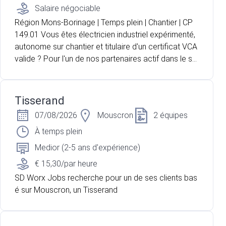
Salaire négociable
Région Mons-Borinage | Temps plein | Chantier | CP
149.01 Vous êtes électricien industriel expérimenté,
autonome sur chantier et titulaire d'un certificat VCA
valide ? Pour l'un de nos partenaires actif dans le se
cteur de l'électricité, nous recherchons un électricie
n industriel pour intervenir au sein d'un bâtiment actu
ellement en construction. Vous travaillerez de maniè
Tisserand
re autonome sur base de plans électriques et serez
07/08/2026
Mouscron
2 équipes
accompagné d'un aide-électricien pour la réalisation
des différentes installations.
À temps plein
Medior (2-5 ans d'expérience)
€ 15,30/par heure
SD Worx Jobs recherche pour un de ses clients bas
é sur Mouscron, un Tisserand