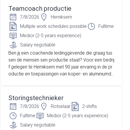
dringend op zoek naar Technisch Operatoren voor e
Teamcoach productie
en volcontinu systeem.
7/8/2026
Hemiksem
Multiple work schedules possible
Fulltime
Medior (2-5 years experience)
Salary negotiable
Ben jij een coachende leidinggevende die graag tus
sen de mensen sen productie staat? Voor een bedrij
f gelegen te Hemiksem met 90 jaar ervaring in de pr
oductie en toepassingen van koper- en aluminiumdr
aden en kabels, zijn wij op zoek naar een gemotivee
rde teamcoach!
Storingstechnieker
7/8/2026
Rotselaar
2-shifts
Fulltime
Medior (2-5 years experience)
Salary negotiable