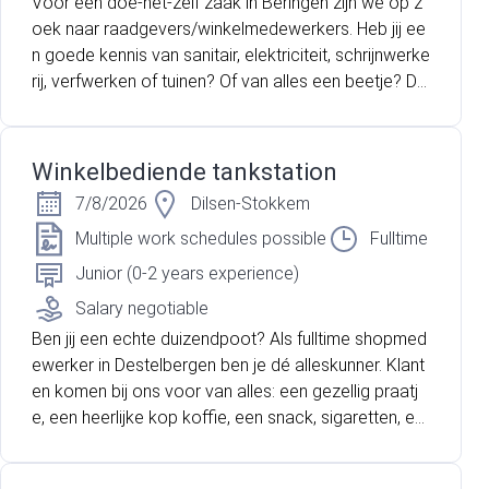
Voor een doe-het-zelf zaak in Beringen zijn we op z
oek naar raadgevers/winkelmedewerkers. Heb jij ee
n goede kennis van sanitair, elektriciteit, schrijnwerke
rij, verfwerken of tuinen? Of van alles een beetje? Da
n ben jij de persoon die wij zoeken!
Winkelbediende tankstation
7/8/2026
Dilsen-Stokkem
Multiple work schedules possible
Fulltime
Junior (0-2 years experience)
Salary negotiable
Ben jij een echte duizendpoot? Als fulltime shopmed
ewerker in Destelbergen ben je dé alleskunner. Klant
en komen bij ons voor van alles: een gezellig praatj
e, een heerlijke kop koffie, een snack, sigaretten, ee
n last-minute boodschap of een kans op rijkdom me
t de Nationale Loterij. Jij kunt de spilfiguur worden in