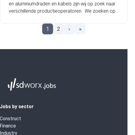
en aluminiumdraden en kabels zijn wij op zoek naar
verschillende productieoperatoren. We zoeken ope
ratoren voor de afdeling Draad & Kabel OHC waar je
zal werken met hoogspanningskabels. Deze afdeling
1
2
›
»
gaat op termijn naar een 5-ploegensysteem!
Jobs by sector
Construct
Finance
Industry