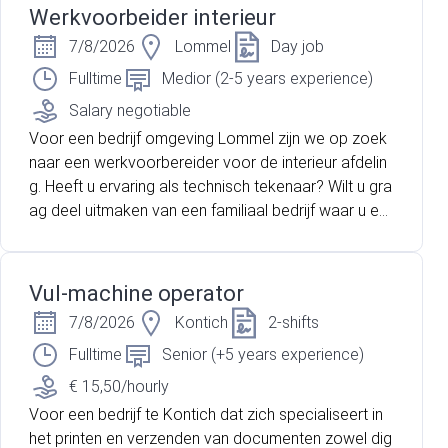
deze dynamische omgeving!
Werkvoorbeider interieur
7/8/2026
Lommel
Day job
Fulltime
Medior (2-5 years experience)
Salary negotiable
Voor een bedrijf omgeving Lommel zijn we op zoek
naar een werkvoorbereider voor de interieur afdelin
g. Heeft u ervaring als technisch tekenaar? Wilt u gra
ag deel uitmaken van een familiaal bedrijf waar u ee
n belangrijke technische functie bekleed? Lees dan
snel verder!
Vul-machine operator
7/8/2026
Kontich
2-shifts
Fulltime
Senior (+5 years experience)
€ 15,50/hourly
Voor een bedrijf te Kontich dat zich specialiseert in
het printen en verzenden van documenten zowel dig