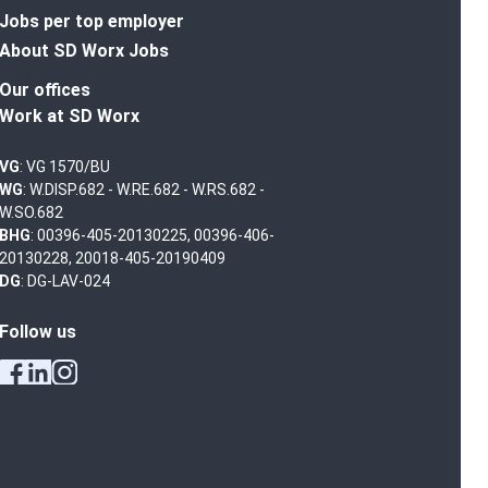
Jobs per top employer
About SD Worx Jobs
Our offices
Work at SD Worx
VG
: VG 1570/BU
WG
: W.DISP.682 - W.RE.682 - W.RS.682 -
W.SO.682
BHG
: 00396-405-20130225, 00396-406-
20130228, 20018-405-20190409
DG
: DG-LAV-024
Follow us