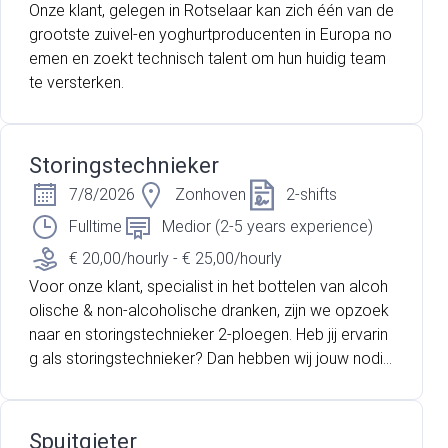
Onze klant, gelegen in Rotselaar kan zich één van de
grootste zuivel-en yoghurtproducenten in Europa no
emen en zoekt technisch talent om hun huidig team
te versterken.
Storingstechnieker
7/8/2026
Zonhoven
2-shifts
Fulltime
Medior (2-5 years experience)
€ 20,00/hourly - € 25,00/hourly
Voor onze klant, specialist in het bottelen van alcoh
olische & non-alcoholische dranken, zijn we opzoek
naar en storingstechnieker 2-ploegen. Heb jij ervarin
g als storingstechnieker? Dan hebben wij jouw nodi
g!
Spuitgieter