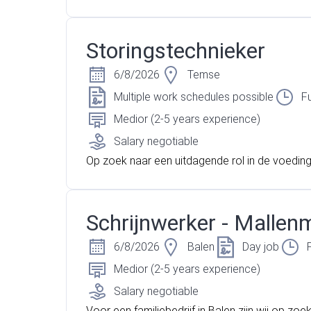
ditie? Wil je graag jouw carrière verder opbou
bloeiend bedrijf? Dan is de functie van Teaml
ane iets voor jou!
Storingstechnieker
6/8/2026
Temse
Multiple work schedules possible
Fu
Medior (2-5 years experience)
Salary negotiable
Op zoek naar een uitdagende rol in de voeding
e?Wij zoeken een gemotiveerde en ervaren st
nieker voor onze productiemachines. Lees sne
n ontdek deze kans!
Schrijnwerker - Mallen
6/8/2026
Balen
Day job
Medior (2-5 years experience)
Salary negotiable
Voor een familiebedrijf in Balen zijn wij op zoe