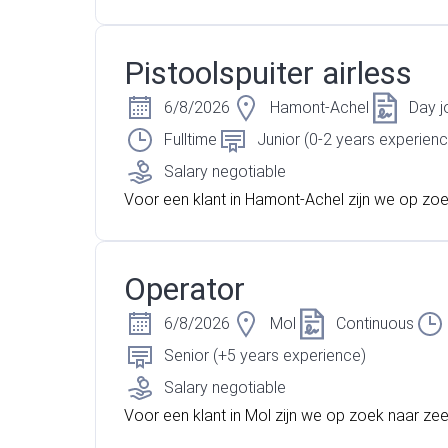
n samensteller die graag met zijn handen werk
ikt over een sterk technisch inzicht. Ben jij tec
erlegd, betrouwbaar en gemotiveerd om aan d
Pistoolspuiter airless
gaan binnen een groeiend bedrijf? Dan zou dit
recies de functie kunnen zijn die perfect bij jou
6/8/2026
Hamont-Achel
Day j
s snel verder!
Fulltime
Junior (0-2 years experienc
Salary negotiable
Voor een klant in Hamont-Achel zijn we op zo
n pistoolspuiter met een sterk technisch inzich
auwkeurige werkstijl. Ben jij iemand die graag 
coatings werkt, betrouwbaar is en steeds gem
Operator
aan de slag gaat? Dan is dit misschien wel prec
daging die jij zoekt. Lees snel verder!
6/8/2026
Mol
Continuous
Senior (+5 years experience)
Salary negotiable
Voor een klant in Mol zijn we op zoek naar zee
derlegde technische operatoren. Heb jij ervari