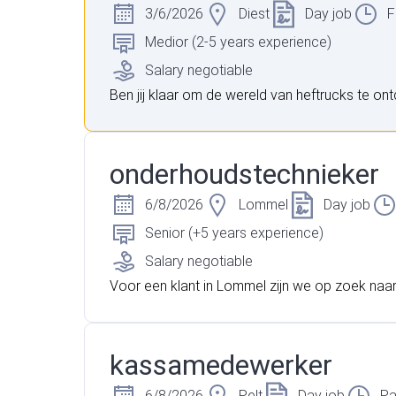
3/6/2026
Diest
Day job
F
Medior (2-5 years experience)
Salary negotiable
Ben jij klaar om de wereld van heftrucks te on
sta je open voor het elektrische tijdperk? Als s
er binnen het segment van hefwerktuigen biedt
nt jou een mooie kans. We zoeken een gedrev
onderhoudstechnieker
sional die zijn technische vaardigheden verder 
kelen binnen een dynamisch en hecht team.
6/8/2026
Lommel
Day job
Senior (+5 years experience)
Salary negotiable
Voor een klant in Lommel zijn we op zoek naa
erhoudstechnieker. Ben jij gebeten door techni
e een afgeronde technische opleiding? Op zo
n nieuwe uitdaging in dagdienst? Lees dan sne
kassamedewerker
ant dan zoeken wij jou!
6/8/2026
Pelt
Day job
Pa