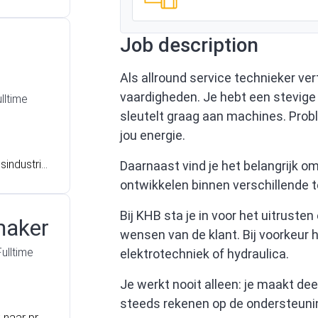
wen bij een
eader Dou
Job description
Als allround service technieker ve
vaardigheden. Je hebt een stevige
lltime
sleutelt graag aan machines. Pro
jou energie.
sindustri
Daarnaast vind je het belangrijk om 
oringstech
ontwikkelen binnen verschillende
l verder e
Bij KHB sta je in voor het uitruste
maker
wensen van de klant. Bij voorkeur 
Fulltime
elektrotechniek of hydraulica.
Je werkt nooit alleen: je maakt dee
steeds rekenen op de ondersteunin
k naar pro