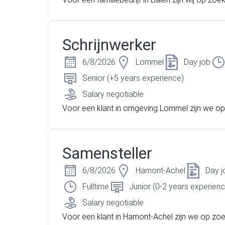
ductiemedewerkers/schrijnwerkers voor dagdie
t informele en gezellige bedrijf zijn we dringe
naar iemand met het volgende profiel: Ben jij e
Schrijnwerker
che planlezer die graag met zijn handen werkt 
l uitmaken van het productieproces? Dan zoeke
6/8/2026
Lommel
Day job
dringend!
Senior (+5 years experience)
Salary negotiable
Voor een klant in omgeving Lommel zijn we o
r een schrijnwerker. Steek jij graag je handen u
wen? Ben jij zeer flexibel naar taken en uren t
al ervaring met demontage, sloopwerken, met
Samensteller
etc? Lees dan snel verder!
6/8/2026
Hamont-Achel
Day j
Fulltime
Junior (0-2 years experienc
Salary negotiable
Voor een klant in Hamont-Achel zijn we op zo