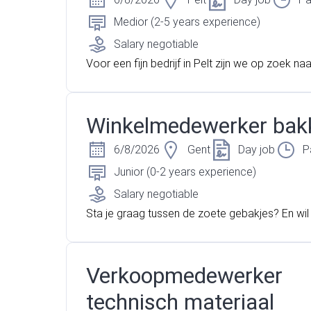
Medior (2-5 years experience)
Salary negotiable
Voor een fijn bedrijf in Pelt zijn we op zoek n
edewerker met verantwoordelijkheidsgevoel. 
m een doe het zelf zaak en je bent verantwoor
r het correct afrekenen van de producten. Sta j
Winkelmedewerker bakk
contact met klanten? Ben je goed met cijfers
en we de uitdaging voor jou!
6/8/2026
Gent
Day job
P
Junior (0-2 years experience)
Salary negotiable
Sta je graag tussen de zoete gebakjes? En wil
slag in een groeiende onderneming? Dan ben j
orx Jobs aan het goede adres!
Verkoopmedewerker
technisch materiaal