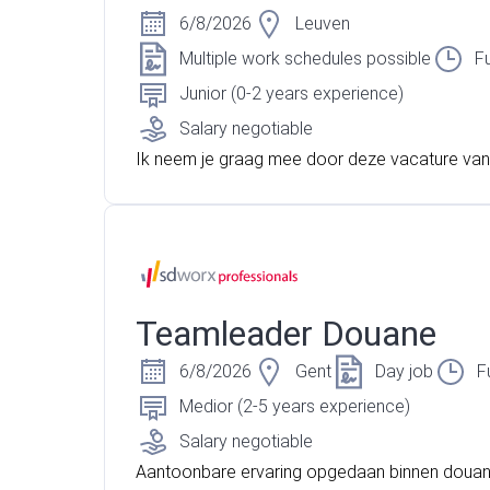
6/8/2026
Leuven
Multiple work schedules possible
Fu
Junior (0-2 years experience)
Salary negotiable
Ik neem je graag mee door deze vacature va
medewerker in Leuven! Vind jij het leuk om kla
ord te staan? En heb jij affiniteit met techniek? O
jou een uitdaging om verantwoordelijk te zijn v
omplete verhuurproces? Dan is deze vacature
nlijk geschikt voor jou!
Teamleader Douane
6/8/2026
Gent
Day job
F
Medior (2-5 years experience)
Salary negotiable
Aantoonbare ervaring opgedaan binnen doua