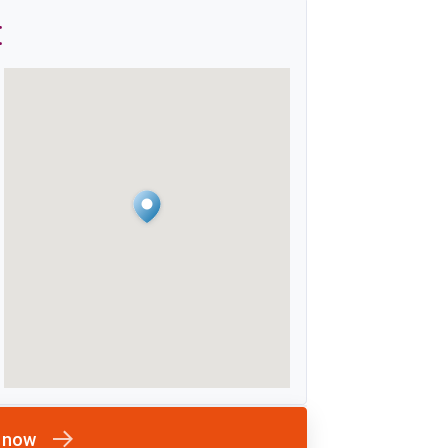
:
 now