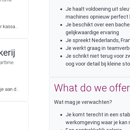
Je haalt voldoening uit sleu
machines opnieuw perfect l
Je beschikt over een bache
aar kassam
gelijkwaardige ervaring
Het gaat o
Je spreekt Nederlands, Fra
delijk voo
ij graag in
Je werkt graag in teamver
erij
? Dan hebb
Je schrikt niet terug voor 
arttime
oog voor detail bij kleine st
What do we offer
 je aan de
e bij SD W
Wat mag je verwachten?
Je komt terecht in een stab
werkomgeving waar je kan 