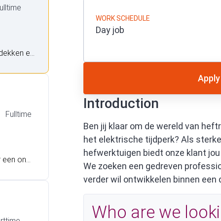
ulltime
WORK SCHEDULE
Day job
tdekken en
terke spel
 onze kla
Apply
en profes
Introduction
wil ontwik
Fulltime
Ben jij klaar om de wereld van hef
het elektrische tijdperk? Als ster
hefwerktuigen biedt onze klant jo
r een ond
We zoeken een gedreven profession
ek? Heb j
verder wil ontwikkelen binnen een
ek naar ee
l verder w
Who are we looki
rttime