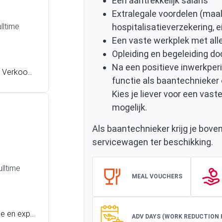
Een aantrekkelijk salaris
Extralegale voordelen (maa
lltime
hospitalisatieverzekering, 
Een vaste werkplek met alle
Opleiding en begeleiding do
Na een positieve inwerkper
n Verkoop
functie als baantechnieker o
nten te wo
Kies je liever voor een vast
f lijkt het
mogelijk.
oor het c
 waarschij
Als baantechnieker krijg je bove
servicewagen ter beschikking.
ulltime
MEAL VOUCHERS
ne en expe
ADV DAYS (WORK REDUCTION 