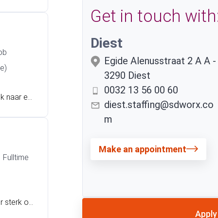
t en besch
Get in touch with
hnisch ond
e slag te
 weleens p
Diest
 past. Lee
ob
Egide Alenusstraat 2 A
A
-
e)
3290
Diest
0032 13 56 00 60
ek naar ee
diest.staffing@sdworx.co
t en een n
m
met lak en
otiveerd
ies de uit
Make an appointment
Fulltime
r sterk on
Apply
ng als oper