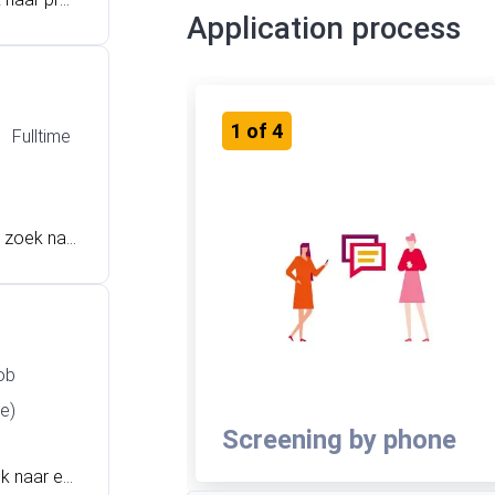
Application process
nst. In di
nd op zoek
en technis
en deel wi
1
of
4
n wij jou
Fulltime
p zoek naa
it de mou
oe? Heb je
selwerken
ob
e)
Screening by phone
ek naar ee