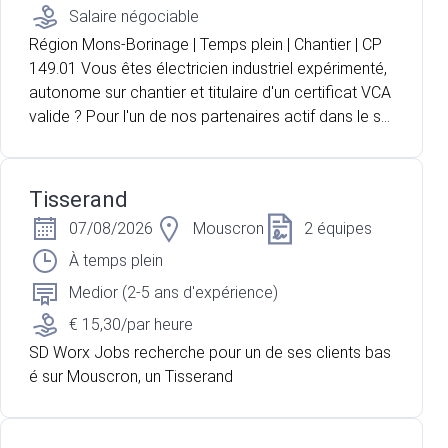
Salaire négociable
Région Mons-Borinage | Temps plein | Chantier | CP
149.01 Vous êtes électricien industriel expérimenté,
autonome sur chantier et titulaire d'un certificat VCA
valide ? Pour l'un de nos partenaires actif dans le se
cteur de l'électricité, nous recherchons un électricie
n industriel pour intervenir au sein d'un bâtiment actu
ellement en construction. Vous travaillerez de maniè
Tisserand
re autonome sur base de plans électriques et serez
07/08/2026
Mouscron
2 équipes
accompagné d'un aide-électricien pour la réalisation
des différentes installations.
À temps plein
Medior (2-5 ans d'expérience)
€ 15,30/par heure
SD Worx Jobs recherche pour un de ses clients bas
é sur Mouscron, un Tisserand