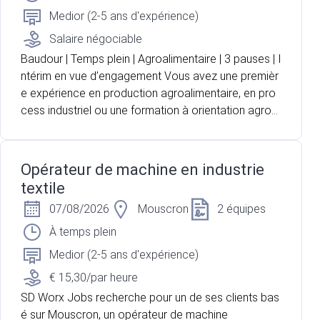
Medior (2-5 ans d'expérience)
Salaire négociable
Baudour | Temps plein | Agroalimentaire | 3 pauses | I
ntérim en vue d’engagement Vous avez une premièr
e expérience en production agroalimentaire, en pro
cess industriel ou une formation à orientation agron
omique ? Vous recherchez un poste technique où v
ous pouvez suivre un produit depuis sa réception jus
qu'à sa transformation ? Pour l'un de nos partenaire
Opérateur de machine en industrie
s, acteur majeur du secteur laitier et agroalimentaire
textile
situé à Baudour, nous recherchons un opérateur de
07/08/2026
Mouscron
2 équipes
production pour renforcer les équipes en charge de
la réception et de la transformation du lait. Vous oc
À temps plein
cuperez une fonction polyvalente mêlant contrôle q
Medior (2-5 ans d'expérience)
ualité, conduite d'installations, suivi du processus de
€ 15,30/par heure
production et gestion des flux.
SD Worx Jobs recherche pour un de ses clients bas
é sur Mouscron, un opérateur de machine