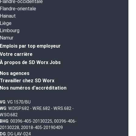
Flandre-occidentale
Flandre-orientale
Hainaut
Liège
Limbourg
Namur
Emplois par top employeur
Votre carrière
À propos de SD Worx Jobs
Nos agences
Travailler chez SD Worx
Nos numéros d'accréditation
VG
: VG 1570/BU
WG
: W.DISP.682 - W.RE.682 - W.RS.682 -
W.SO.682
BHG
: 00396-405-20130225, 00396-406-
20130228, 20018-405-20190409
DG
: DG-LAV-024