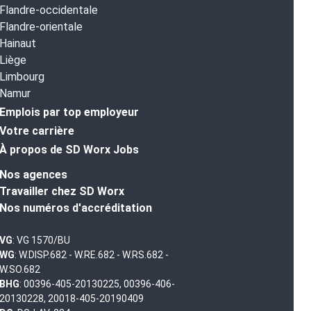
Flandre-occidentale
Flandre-orientale
Hainaut
Liège
Limbourg
Namur
Emplois par top employeur
Votre carrière
À propos de SD Worx Jobs
Nos agences
Travailler chez SD Worx
Nos numéros d'accréditation
VG
: VG 1570/BU
WG
: W.DISP.682 - W.RE.682 - W.RS.682 -
W.SO.682
BHG
: 00396-405-20130225, 00396-406-
20130228, 20018-405-20190409