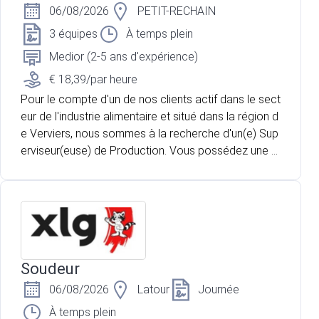
06/08/2026
PETIT-RECHAIN
3 équipes
À temps plein
Medior (2-5 ans d'expérience)
€ 18,39/par heure
Pour le compte d'un de nos clients actif dans le sect
eur de l'industrie alimentaire et situé dans la région d
e Verviers, nous sommes à la recherche d'un(e) Sup
erviseur(euse) de Production. Vous possédez une p
remière expérience dans la gestion d'équipe en milie
u industriel et souhaitez rejoindre une entreprise en p
leine croissance ? Vous aimez coordonner les opér
ations, accompagner les collaborateurs et veiller au
respect des standards de qualité ? Cette opportunit
é est faite pour vous.
Soudeur
06/08/2026
Latour
Journée
À temps plein