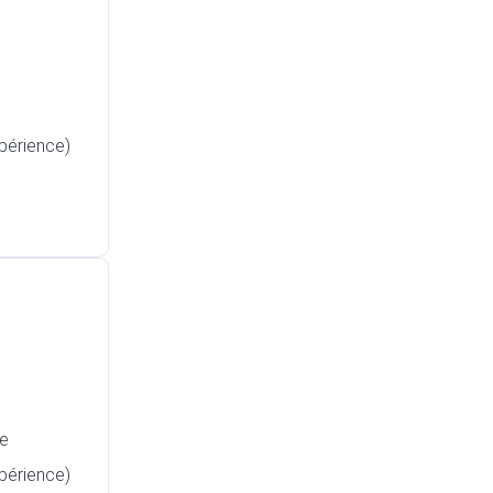
xpérience)
e
xpérience)