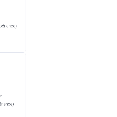
xpérience)
e
érience)