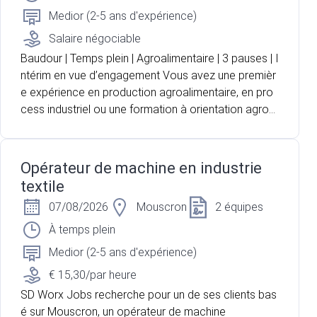
Medior (2-5 ans d'expérience)
Salaire négociable
Baudour | Temps plein | Agroalimentaire | 3 pauses | I
ntérim en vue d’engagement Vous avez une premièr
e expérience en production agroalimentaire, en pro
cess industriel ou une formation à orientation agron
omique ? Vous recherchez un poste technique où v
ous pouvez suivre un produit depuis sa réception jus
qu'à sa transformation ? Pour l'un de nos partenaire
Opérateur de machine en industrie
s, acteur majeur du secteur laitier et agroalimentaire
textile
situé à Baudour, nous recherchons un opérateur de
07/08/2026
Mouscron
2 équipes
production pour renforcer les équipes en charge de
la réception et de la transformation du lait. Vous oc
À temps plein
cuperez une fonction polyvalente mêlant contrôle q
Medior (2-5 ans d'expérience)
ualité, conduite d'installations, suivi du processus de
€ 15,30/par heure
production et gestion des flux.
SD Worx Jobs recherche pour un de ses clients bas
é sur Mouscron, un opérateur de machine