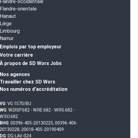
Flandre-occidentale
Flandre-orientale
Hainaut
Liège
Limbourg
Namur
Emplois par top employeur
Votre carrière
À propos de SD Worx Jobs
Nos agences
Travailler chez SD Worx
Nos numéros d'accréditation
VG
: VG 1570/BU
WG
: W.DISP.682 - W.RE.682 - W.RS.682 -
W.SO.682
BHG
: 00396-405-20130225, 00396-406-
20130228, 20018-405-20190409
DG
: DG-LAV-024