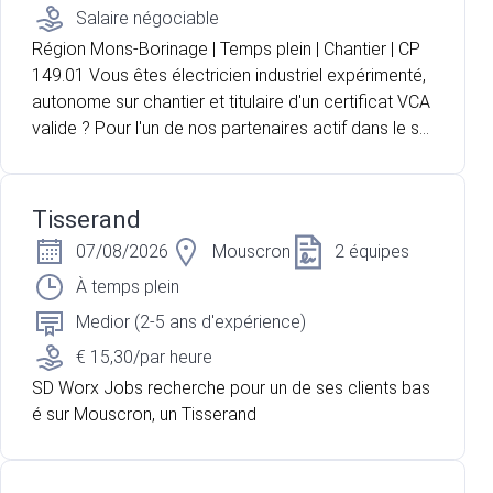
Salaire négociable
Région Mons-Borinage | Temps plein | Chantier | CP
149.01 Vous êtes électricien industriel expérimenté,
autonome sur chantier et titulaire d'un certificat VCA
valide ? Pour l'un de nos partenaires actif dans le se
cteur de l'électricité, nous recherchons un électricie
n industriel pour intervenir au sein d'un bâtiment actu
ellement en construction. Vous travaillerez de maniè
Tisserand
re autonome sur base de plans électriques et serez
07/08/2026
Mouscron
2 équipes
accompagné d'un aide-électricien pour la réalisation
des différentes installations.
À temps plein
Medior (2-5 ans d'expérience)
€ 15,30/par heure
SD Worx Jobs recherche pour un de ses clients bas
é sur Mouscron, un Tisserand