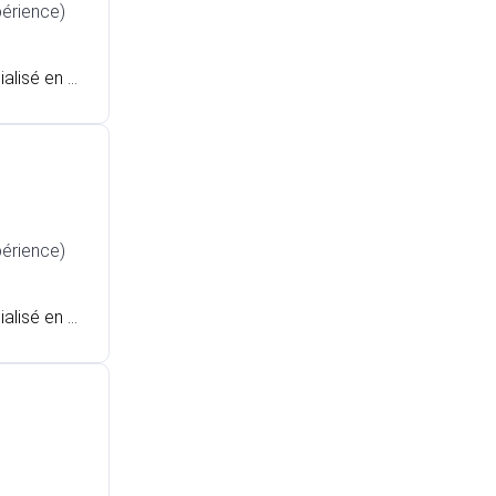
périence)
alisé en a
ron.
périence)
alisé en e
ournai.