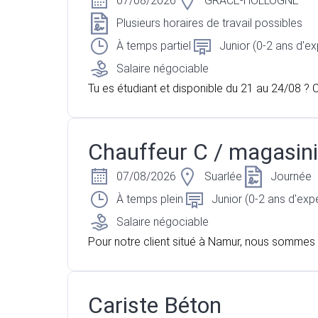
07/08/2026
GRACE-HOLLOGNE
Plusieurs horaires de travail possibles
À temps partiel
Junior (0-2 ans d'e
Salaire négociable
Tu es étudiant et disponible du 21 au 24/08 ? C
est faite pour toi !
Chauffeur C / magasini
07/08/2026
Suarlée
Journée
À temps plein
Junior (0-2 ans d'exp
Salaire négociable
Pour notre client situé à Namur, nous sommes 
rche d'un chauffeur C / Magasinier ( H/F/X)
Cariste Béton