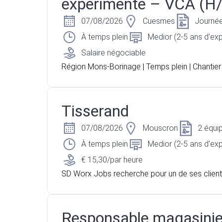
expérimenté – VCA (H
07/08/2026
Cuesmes
Journé
À temps plein
Medior (2-5 ans d'ex
Salaire négociable
Région Mons-Borinage | Temps plein | Chantier 
01 Vous êtes électricien industriel expériment
me sur chantier et titulaire d'un certificat VCA 
ur l'un de nos partenaires actif dans le secteur 
Tisserand
icité, nous recherchons un électricien industriel
venir au sein d'un bâtiment actuellement en co
07/08/2026
Mouscron
2 équi
Vous travaillerez de manière autonome sur ba
À temps plein
Medior (2-5 ans d'ex
s électriques et serez accompagné d'un aide-é
€ 15,30/par heure
pour la réalisation des différentes installations.
SD Worx Jobs recherche pour un de ses clien
r Mouscron, un Tisserand
Responsable magasinie