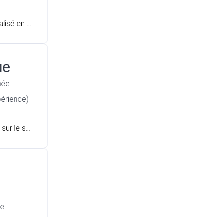
alisé en a
elsbeke.
ue
née
périence)
sur le se
ée