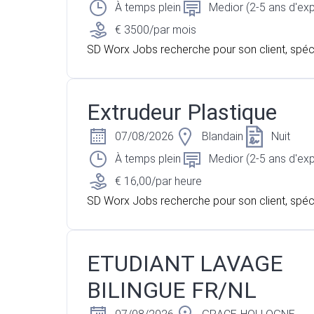
À temps plein
Medior (2-5 ans d'ex
€ 3500/par mois
SD Worx Jobs recherche pour son client, spéci
groalimentaire, un Ingénieur Projets sur Mousc
Extrudeur Plastique
07/08/2026
Blandain
Nuit
À temps plein
Medior (2-5 ans d'ex
€ 16,00/par heure
SD Worx Jobs recherche pour son client, spéci
xtrusion plastique, un Extrudeur Plastique sur T
ETUDIANT LAVAGE
BILINGUE FR/NL