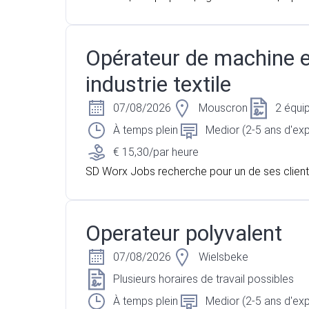
im en vue d’engagement Vous avez une premiè
ence en production agroalimentaire, en proces
el ou une formation à orientation agronomique
Opérateur de machine 
cherchez un poste technique où vous pouvez 
industrie textile
produit depuis sa réception jusqu'à sa transfo
Pour l'un de nos partenaires, acteur majeur du 
07/08/2026
Mouscron
2 équi
tier et agroalimentaire situé à Baudour, nous 
s un opérateur de production pour renforcer l
À temps plein
Medior (2-5 ans d'ex
en charge de la réception et de la transformatio
€ 15,30/par heure
Vous occuperez une fonction polyvalente mêl
SD Worx Jobs recherche pour un de ses clien
le qualité, conduite d'installations, suivi du pr
r Mouscron, un opérateur de machine
production et gestion des flux.
Operateur polyvalent
07/08/2026
Wielsbeke
Plusieurs horaires de travail possibles
À temps plein
Medior (2-5 ans d'ex