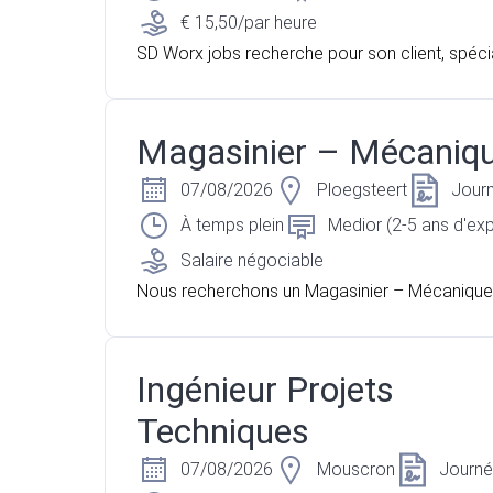
€ 15,50/par heure
SD Worx jobs recherche pour son client, spéci
groalimentaire, un Operateur polyvalent sur Wi
Magasinier – Mécaniq
07/08/2026
Ploegsteert
Jour
À temps plein
Medior (2-5 ans d'ex
Salaire négociable
Nous recherchons un Magasinier – Mécanique 
cteur de Ploegsteert
Ingénieur Projets
Techniques
07/08/2026
Mouscron
Journ