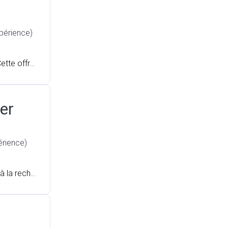
xpérience)
ette offre
er
érience)
à la reche