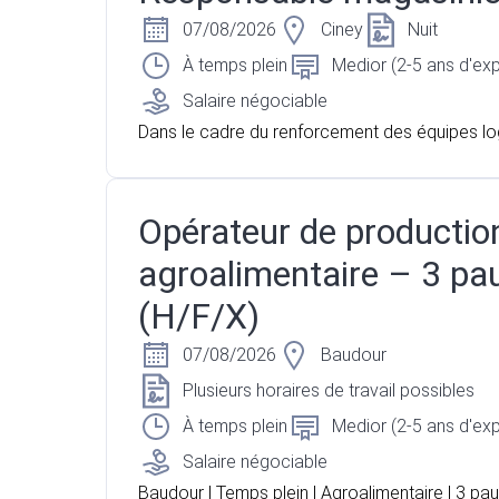
07/08/2026
Ciney
Nuit
À temps plein
Medior (2-5 ans d'ex
Salaire négociable
Dans le cadre du renforcement des équipes log
nous recherchons pour l'un de nos clients situé
un Chef d'Équipe Préparation de Commandes 
ur superviser les opérations de préparation et
Opérateur de productio
ment des commandes avant leur expédition. 
agroalimentaire – 3 pa
mpagnez une équipe d'environ 5 préparateur
andes afin de garantir la qualité des expédition
(H/F/X)
pect des délais.
07/08/2026
Baudour
Plusieurs horaires de travail possibles
À temps plein
Medior (2-5 ans d'ex
Salaire négociable
Baudour | Temps plein | Agroalimentaire | 3 pau