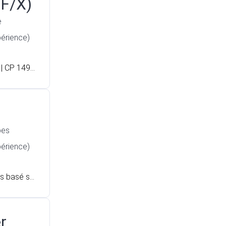
/F/X)
e
périence)
| CP 149.
é, autono
valide ? Po
de l'électr
 pour inter
nstruction.
pes
se de plan
périence)
lectricien
ts basé su
r