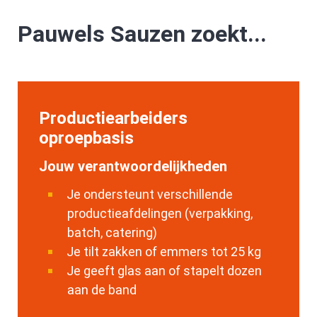
Pauwels Sauzen zoekt...
Productiearbeiders
oproepbasis
Jouw verantwoordelijkheden
Je ondersteunt verschillende
productieafdelingen (verpakking,
batch, catering)
Je tilt zakken of emmers tot 25 kg
Je geeft glas aan of stapelt dozen
aan de band