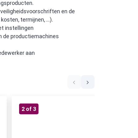
ngsproducten.
veiligheidsvoorschriften en de
 kosten, termijnen, ...).
t instellingen
aan de productiemachines
medewerker aan
2
of
3
3
of
3