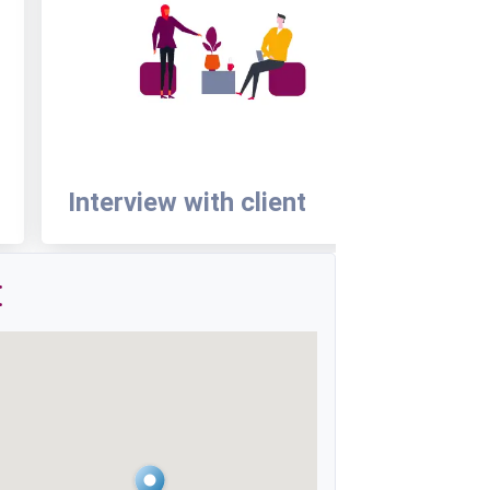
Interview with client
Guided
: