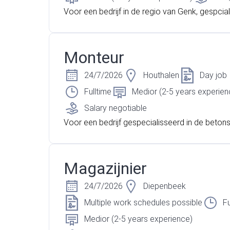
Voor een bedrijf in de regio van Genk, gespcial
het bottelen van dranken (alchoholisch en non
sch) zijn we op zoek naar een technisch opera
gen.
Monteur
24/7/2026
Houthalen
Day job
Fulltime
Medior (2-5 years experien
Salary negotiable
Voor een bedrijf gespecialisseerd in de betons
egen in Houthalen-Helchteren zijn we moment
k naar een monteur in dagdienst. Heb jij al erva
onteur? Lees dan zeker verder!
Magazijnier
24/7/2026
Diepenbeek
Multiple work schedules possible
Fu
Medior (2-5 years experience)