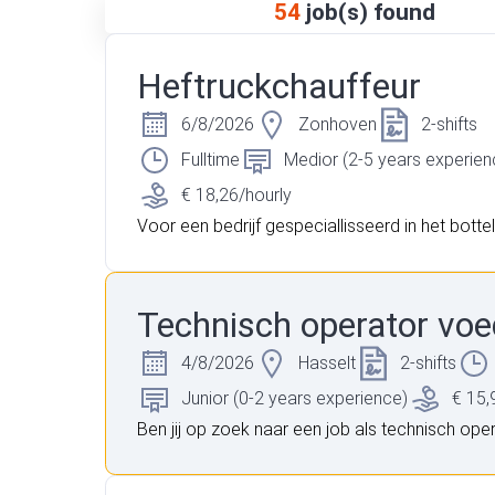
54
job(s) found
Heftruckchauffeur
6/8/2026
Zonhoven
2-shifts
Fulltime
Medior (2-5 years experien
€ 18,26/hourly
Voor een bedrijf gespeciallisseerd in het botte
wel alcoholische als non-alcoholische dranken
n Zonhoven zijn we opzoek naar een heftruck
2-ploegen. Heb jij reeds ervaring als heftruckc
Technisch operator voe
n ben jij bereidt om te werken in de 2-ploegen
zeker verder!
4/8/2026
Hasselt
2-shifts
Junior (0-2 years experience)
€ 15,
Ben jij op zoek naar een job als technisch oper
voeding en ben je gemotiveerd om zo snel mog
de slag te gaan? Lees dan vooral verder! Voor