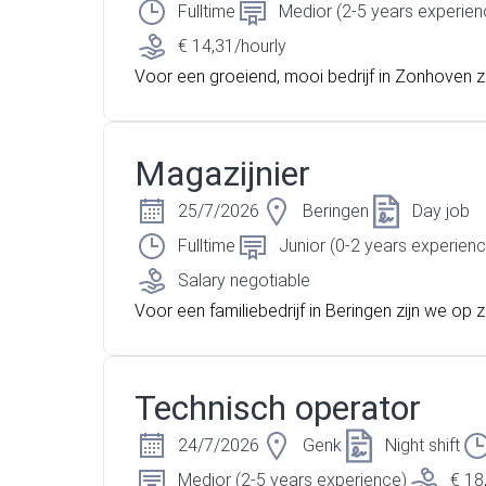
Fulltime
Medior (2-5 years experien
€ 14,31/hourly
Voor een groeiend, mooi bedrijf in Zonhoven zi
oek naar een ateliermedewerker.
Magazijnier
25/7/2026
Beringen
Day job
Fulltime
Junior (0-2 years experienc
Salary negotiable
Voor een familiebedrijf in Beringen zijn we op 
een magazijnier. Ben je technisch aangelegd?
erken als magazijnier in een familiebedrijf je 
an zeker verder!
Technisch operator
24/7/2026
Genk
Night shift
Medior (2-5 years experience)
€ 18