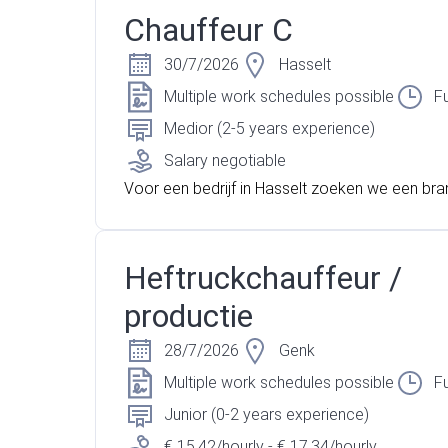
nt in Hasselt, een grote speler op de markt van
Chauffeur C
sportvoeding, zijn wij op zoek naar een techni
or voor verschillende afdelingen. Werk jij graag
30/7/2026
Hasselt
oductieomgeving en hebt jij technische kennis
Multiple work schedules possible
Fu
n zeker verder!
Medior (2-5 years experience)
Salary negotiable
Voor een bedrijf in Hasselt zoeken we een br
uffeur (C) met ADR. Nog geen ADR? Geen zorg
leiding wordt volledig voorzien en betaald doo
jf. Ben jij een gemotiveerde chauffeur met C-er
Heftruckchauffeur /
klaar voor de volgende stap? Dan is dit iets vo
productie
28/7/2026
Genk
Multiple work schedules possible
Fu
Junior (0-2 years experience)
€ 15,42/hourly - € 17,34/hourly