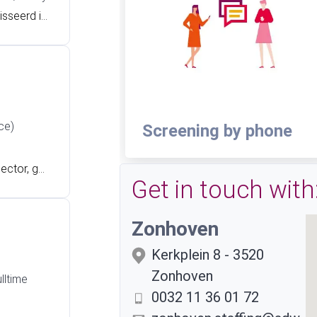
isseerd in
-alchoholi
tor 2-ploe
ce)
Screening by phone
ector, gel
Get in touch with
eel opzoe
ring als m
Zonhoven
Kerkplein 8
-
3520
Zonhoven
lltime
0032 11 36 01 72