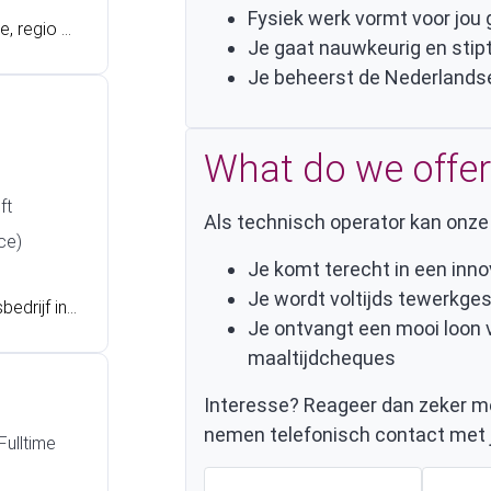
Fysiek werk vormt voor jou
e, regio G
Je gaat nauwkeurig en stipt
ctiemedew
Je beheerst de Nederlandse
eftruckwer
n mooie er
wisselend
What do we offer
ft
Als technisch operator kan onze 
ce)
Je komt terecht in een inn
Je wordt voltijds tewerkges
edrijf in
Je ontvangt een mooi loon
-onderhoud
maaltijdcheques
ing opgeda
s dan zek
Interesse? Reageer dan zeker m
nemen telefonisch contact met j
Fulltime