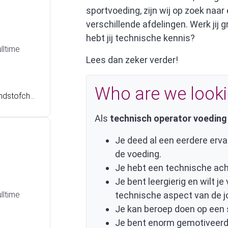
 dieet- en
sportvoeding, zijn wij op zoek naa
sch operat
verschillende afdelingen. Werk jij
 in een pr
hebt jij technische kennis?
? Lees da
lltime
Lees dan zeker verder!
Who are we looki
andstofcha
en , de op
Als
technisch operator voedin
r het bedri
varing en
Je deed al een eerdere ervar
or jou!
de voeding.
Je hebt een technische ach
Je bent leergierig en wilt je
lltime
technische aspect van de j
Je kan beroep doen op een 
Je bent enorm gemotiveer