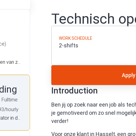
Technisch op
WORK SCHEDULE
ce)
2-shifts
len van zo
 gelegen i
Apply
chauffeur
hauffeur e
ding
Introduction
? Lees dan
Fulltime
Ben jij op zoek naar een job als te
93/hourly
je gemotiveerd om zo snel mogelij
ator in de
verder!
elijk aan
 onze kla
Voor onze klant in Hasselt, een gro