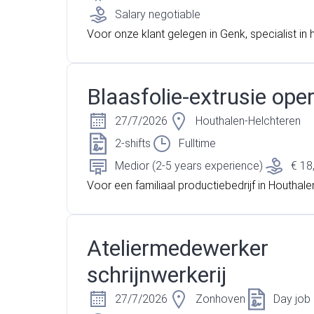
Salary negotiable
Voor onze klant gelegen in Genk, specialist in 
n van alcholische/non-alcoholische dranken z
menteel opzoek naar een onderhoudstechniek
gen. Heb jij al ervaring als onderhoudstechnie
Blaasfolie-extrusie ope
an zeker verder!
27/7/2026
Houthalen-Helchteren
2-shifts
Fulltime
Medior (2-5 years experience)
€ 18
Voor een familiaal productiebedrijf in Houthale
en, gespecialiseerd in duurzame verpakkingen
assen, zoeken we een operator blaasfolie-ext
jij ervaring in blaasfolie-extrusie en zin in een n
Ateliermedewerker
aging binnen een sterk team? Solliciteer dan sn
schrijnwerkerij
27/7/2026
Zonhoven
Day job