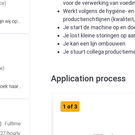
voor de verwerking van voedi
ce)
Werkt volgens de hygiëne- en 
productierichtlijnen (kwaliteit,
jn wij op z
Je start de machine op en doe
Je lost kleine storingen op 
Je kan een lijn ombouwen
Je stuurt collega productie
e)
Application process
zoek naar
 Spreekt w
aan? Lees d
1
of
3
Fulltime
,27/hourly