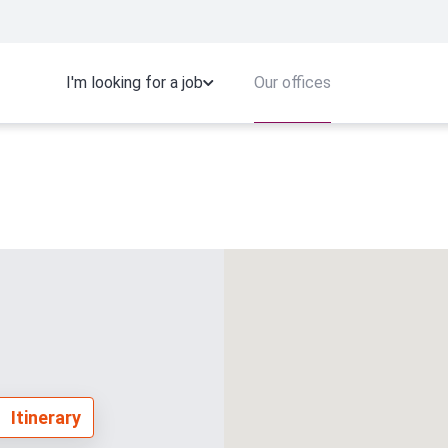
Our offices
I'm looking for a job
Itinerary