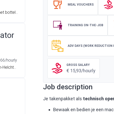
MEAL VOUCHERS
het bottele
ijn we mo
er 2-ploe
TRAINING ON-THE-JOB
ker? Lees d
rator
ADV DAYS (WORK REDUCTION 
,66/hourly
GROSS SALARY
n-Helchter
€ 15,93/hourly
 en draagt
rusie. Heb
Job description
ieuwe uitd
el!
Je takenpakket als
technisch ope
Bewaak en bedien je een mach