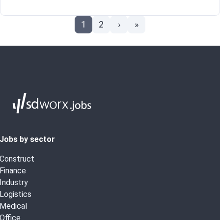
s de sécurité et les procédures en vigueur.
1
2
›
»
Jobs by sector
Construct
Finance
Industry
Logistics
Medical
Office