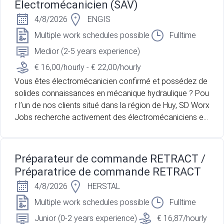
Électromécanicien (SAV)
4/8/2026
ENGIS
Multiple work schedules possible
Fulltime
Medior (2-5 years experience)
€ 16,00/hourly - € 22,00/hourly
Vous êtes électromécanicien confirmé et possédez de
solides connaissances en mécanique hydraulique ? Pou
r l’un de nos clients situé dans la région de Huy, SD Worx
Jobs recherche activement des électromécaniciens ex
périmentés afin de renforcer les équipes en place. Rejoi
gnez une entreprise dynamique et mettez votre expertis
e technique au service d’un environnement de travail sti
Préparateur de commande RETRACT /
mulant.
Préparatrice de commande RETRACT
4/8/2026
HERSTAL
Multiple work schedules possible
Fulltime
Junior (0-2 years experience)
€ 16,87/hourly