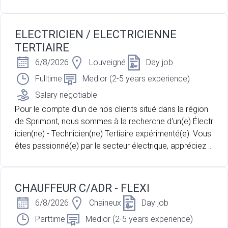
nicien(ne) Industriel(le) Polyvalent(e). Vous souhaitez rej
oindre un environnement technique stimulant, alliant mai
ntenance industrielle, montage de machines et participa
ELECTRICIEN / ELECTRICIENNE
tion à des projets innovants ? Vous appréciez les foncti
TERTIAIRE
ons variées qui combinent autonomie, terrain et coordin
6/8/2026
Louveigné
Day job
ation ? Cette opportunité est faite pour vous.
Fulltime
Medior (2-5 years experience)
Salary negotiable
Pour le compte d'un de nos clients situé dans la région
de Sprimont, nous sommes à la recherche d'un(e) Électr
icien(ne) - Technicien(ne) Tertiaire expérimenté(e). Vous
êtes passionné(e) par le secteur électrique, appréciez l
e travail de terrain et souhaitez rejoindre une entreprise
active sur des projets techniques variés ? Cette opport
unité pourrait vous correspondre.
CHAUFFEUR C/ADR - FLEXI
6/8/2026
Chaineux
Day job
Parttime
Medior (2-5 years experience)