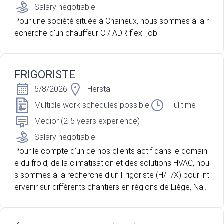
Salary negotiable
Pour une société située à Chaineux, nous sommes à la r
echerche d'un chauffeur C / ADR flexi-job.
FRIGORISTE
5/8/2026
Herstal
Multiple work schedules possible
Fulltime
Medior (2-5 years experience)
Salary negotiable
Pour le compte d'un de nos clients actif dans le domain
e du froid, de la climatisation et des solutions HVAC, nou
s sommes à la recherche d'un Frigoriste (H/F/X) pour int
ervenir sur différents chantiers en régions de Liège, Na
mur et Marche-en-Famenne. Vous souhaitez intégrer un
e entreprise dynamique et participer à des projets varié
s ? Cette opportunité est faite pour vous !