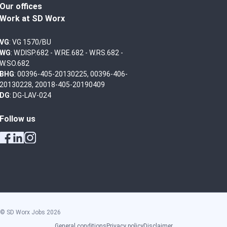
Our offices
Work at SD Worx
VG
: VG 1570/BU
WG
: W.DISP.682 - W.RE.682 - W.RS.682 -
W.SO.682
BHG
: 00396-405-20130225, 00396-406-
20130228, 20018-405-20190409
DG
: DG-LAV-024
Follow us
© SD Worx Jobs
2026
General conditions
Privacy policy
Disclaimer