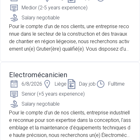
qualité ? Cette opportunité est faite pour vous.
Medior (2-5 years experience)
Salary negotiable
Pour le compte d'un de nos clients, une entreprise reco
nnue dans le secteur de la construction et des travaux
de chantier en région liégeoise, nous recherchons activ
ement un(e) Grutier(ère) qualifié(e). Vous disposez d'un
e expérience confirmée dans la conduite d'engins de le
vage et souhaitez intégrer une société où la sécurité, la
précision et le travail d'équipe sont au cœur des priorité
Electromécanicien
s ? Cette opportunité est faite pour vous.
6/8/2026
Liège
Day job
Fulltime
Senior (+5 years experience)
Salary negotiable
Pour le compte d'un de nos clients, entreprise industriell
e reconnue pour son expertise dans la conception, l'ass
emblage et la maintenance d'équipements techniques d
e haute précision, nous recherchons un(e) Électroméca