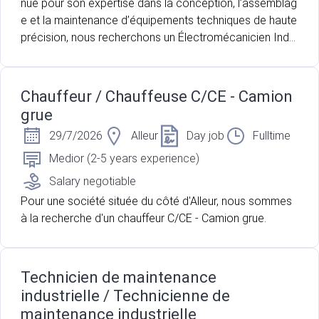
nue pour son expertise dans la conception, l’assemblag
e et la maintenance d’équipements techniques de haute
précision, nous recherchons un Électromécanicien Indu
striel Polyvalent afin de renforcer ses équipes. Vous ap
préciez la variété des interventions, les environnements
techniques exigeants et la résolution de défis complexe
Chauffeur / Chauffeuse C/CE - Camion
s au quotidien ? Alors cette opportunité est faite pour v
grue
ous !
29/7/2026
Alleur
Day job
Fulltime
Medior (2-5 years experience)
Salary negotiable
Pour une société située du côté d'Alleur, nous sommes
à la recherche d'un chauffeur C/CE - Camion grue.
Technicien de maintenance
industrielle / Technicienne de
maintenance industrielle