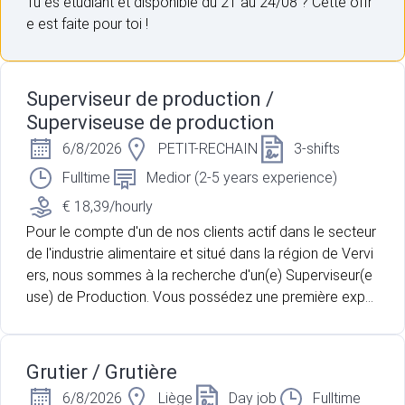
Tu es étudiant et disponible du 21 au 24/08 ? Cette offr
e est faite pour toi !
Superviseur de production /
Superviseuse de production
6/8/2026
PETIT-RECHAIN
3-shifts
Fulltime
Medior (2-5 years experience)
€ 18,39/hourly
Pour le compte d'un de nos clients actif dans le secteur
de l'industrie alimentaire et situé dans la région de Vervi
ers, nous sommes à la recherche d'un(e) Superviseur(e
use) de Production. Vous possédez une première expér
ience dans la gestion d'équipe en milieu industriel et sou
haitez rejoindre une entreprise en pleine croissance ? V
ous aimez coordonner les opérations, accompagner le
Grutier / Grutière
s collaborateurs et veiller au respect des standards de
6/8/2026
Liège
Day job
Fulltime