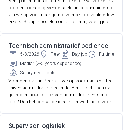
Ben jij de enthousiaste teamspeler die wij zoeken? V
oor een toonaangevende speler in de sanitairsector
zijn we op zoek naar gemotiveerde toonzaalmedew
erkers. Sta jij te popelen om bij te leren, voel jij je op j
e gemak in contact met klanten, en weet je hoe je re
sultaten behaalt? Dan hebben wij dé uitdaging voor j
ou!
Technisch administratief bediende
5/8/2026
Peer
Day job
Fulltime
Medior (2-5 years experience)
Salary negotiable
Voor een klant in Peer zijn we op zoek naar een tec
hnisch administratief bediende. Ben jij technisch aan
gelegd en houd je ook van administratie en klantcon
tact? Dan hebben wij de ideale nieuwe functie voor j
ou.
Supervisor logistiek