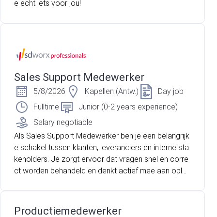
e echt iets voor jou!
Sales Support Medewerker
5/8/2026
Kapellen (Antw.)
Day job
Fulltime
Junior (0-2 years experience)
Salary negotiable
Als Sales Support Medewerker ben je een belangrijk
e schakel tussen klanten, leveranciers en interne sta
keholders. Je zorgt ervoor dat vragen snel en corre
ct worden behandeld en denkt actief mee aan oplos
singen die het verschil maken. Klaar voor een nieuw
e uitdaging als Sales Support Medewerker? Sollicite
er vandaag nog, we ontmoeten je graag!
Productiemedewerker