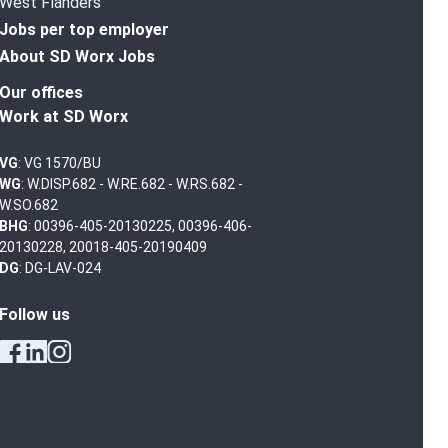
West Flanders
Jobs per top employer
About SD Worx Jobs
Our offices
Work at SD Worx
VG
: VG 1570/BU
WG
: W.DISP.682 - W.RE.682 - W.RS.682 -
W.SO.682
BHG
: 00396-405-20130225, 00396-406-
20130228, 20018-405-20190409
DG
: DG-LAV-024
Follow us