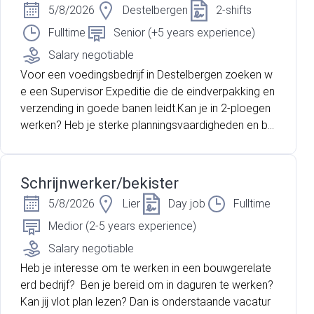
5/8/2026
Destelbergen
2-shifts
Fulltime
Senior (+5 years experience)
Salary negotiable
Voor een voedingsbedrijf in Destelbergen zoeken w
e een Supervisor Expeditie die de eindverpakking en
verzending in goede banen leidt.Kan je in 2-ploegen
werken? Heb je sterke planningsvaardigheden en be
n jij daarnaast ook stressbestendig? Lees dan zeker
verder!
Schrijnwerker/bekister
5/8/2026
Lier
Day job
Fulltime
Medior (2-5 years experience)
Salary negotiable
Heb je interesse om te werken in een bouwgerelate
erd bedrijf? Ben je bereid om in daguren te werken?
Kan jij vlot plan lezen? Dan is onderstaande vacatur