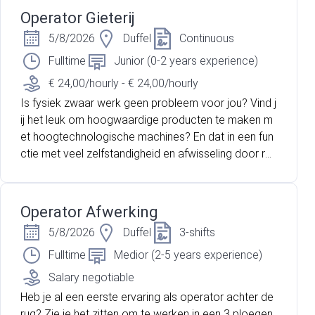
Operator Gieterij
5/8/2026
Duffel
Continuous
Fulltime
Junior (0-2 years experience)
€ 24,00/hourly - € 24,00/hourly
Is fysiek zwaar werk geen probleem voor jou? Vind j
ij het leuk om hoogwaardige producten te maken m
et hoogtechnologische machines? En dat in een fun
ctie met veel zelfstandigheid en afwisseling door rot
aties binnen het team? Lees dan zeker verder want
dan hebben wij misschien wel de ideale job voor jou!
Operator Afwerking
5/8/2026
Duffel
3-shifts
Fulltime
Medior (2-5 years experience)
Salary negotiable
Heb je al een eerste ervaring als operator achter de
rug? Zie je het zitten om te werken in een 3 ploegen