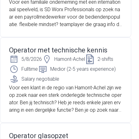
Voor een familiale onderneming met een internation
aal speelveld, is SD Worx Professionals op zoek na
ar een payrollmedewerker voor de bediendenpopul
atie. flexibele mindset? teamplayer die graag info de
elt? into een no-nonsense mentaliteit met vleugje hu
mor? ervaring in payroll voor bedienden? Lees dan z
eker verder!
Operator met technische kennis
5/8/2026
Hamont-Achel
2-shifts
Fulltime
Medior (2-5 years experience)
Salary negotiable
Voor een klant in de regio van Hamont-Achel zijn we
op zoek naar een sterk onderlegde technische oper
ator. Ben jij technisch? Heb je reeds enkele jaren erv
aring in een dergelijke functie? Ben je op zoek naar
een nieuwe uitdaging binnen een familiebedrijf? Lees
dan snel verder want wellicht hebben we de juiste uit
daging voor jou!
Operator glasopzet