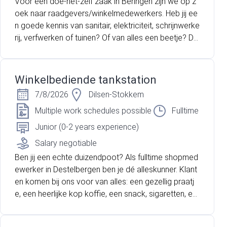
Voor een doe-het-zelf zaak in Beringen zijn we op z
oek naar raadgevers/winkelmedewerkers. Heb jij ee
n goede kennis van sanitair, elektriciteit, schrijnwerke
rij, verfwerken of tuinen? Of van alles een beetje? Da
n ben jij de persoon die wij zoeken!
Winkelbediende tankstation
7/8/2026
Dilsen-Stokkem
Multiple work schedules possible
Fulltime
Junior (0-2 years experience)
Salary negotiable
Ben jij een echte duizendpoot? Als fulltime shopmed
ewerker in Destelbergen ben je dé alleskunner. Klant
en komen bij ons voor van alles: een gezellig praatj
e, een heerlijke kop koffie, een snack, sigaretten, ee
n last-minute boodschap of een kans op rijkdom me
t de Nationale Loterij. Jij kunt de spilfiguur worden in