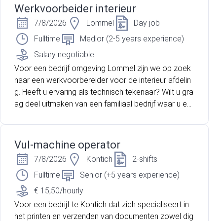
deze dynamische omgeving!
Werkvoorbeider interieur
7/8/2026
Lommel
Day job
Fulltime
Medior (2-5 years experience)
Salary negotiable
Voor een bedrijf omgeving Lommel zijn we op zoek
naar een werkvoorbereider voor de interieur afdelin
g. Heeft u ervaring als technisch tekenaar? Wilt u gra
ag deel uitmaken van een familiaal bedrijf waar u ee
n belangrijke technische functie bekleed? Lees dan
snel verder!
Vul-machine operator
7/8/2026
Kontich
2-shifts
Fulltime
Senior (+5 years experience)
€ 15,50/hourly
Voor een bedrijf te Kontich dat zich specialiseert in
het printen en verzenden van documenten zowel dig