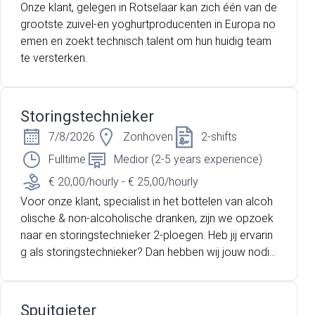
Onze klant, gelegen in Rotselaar kan zich één van de
grootste zuivel-en yoghurtproducenten in Europa no
emen en zoekt technisch talent om hun huidig team
te versterken.
Storingstechnieker
7/8/2026
Zonhoven
2-shifts
Fulltime
Medior (2-5 years experience)
€ 20,00/hourly - € 25,00/hourly
Voor onze klant, specialist in het bottelen van alcoh
olische & non-alcoholische dranken, zijn we opzoek
naar en storingstechnieker 2-ploegen. Heb jij ervarin
g als storingstechnieker? Dan hebben wij jouw nodi
g!
Spuitgieter