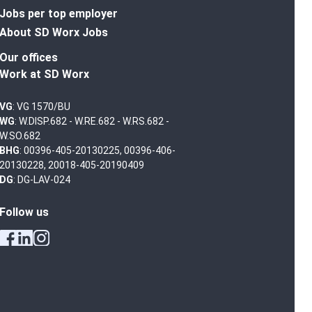
Jobs per top employer
About SD Worx Jobs
Our offices
Work at SD Worx
VG
: VG 1570/BU
WG
: W.DISP.682 - W.RE.682 - W.RS.682 -
W.SO.682
BHG
: 00396-405-20130225, 00396-406-
20130228, 20018-405-20190409
DG
: DG-LAV-024
Follow us