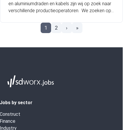
en aluminiumdraden en kabels zijn wij op zoek naar
verschillende productieoperatoren. We zoeken ope
ratoren voor de afdeling Draad & Kabel OHC waar je
zal werken met hoogspanningskabels. Deze afdeling
1
2
›
»
gaat op termijn naar een 5-ploegensysteem!
Jobs by sector
Construct
Finance
Industry