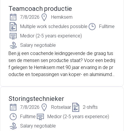
dringend op zoek naar Technisch Operatoren voor e
Teamcoach productie
en volcontinu systeem.
7/8/2026
Hemiksem
Multiple work schedules possible
Fulltime
Medior (2-5 years experience)
Salary negotiable
Ben jij een coachende leidinggevende die graag tus
sen de mensen sen productie staat? Voor een bedrij
f gelegen te Hemiksem met 90 jaar ervaring in de pr
oductie en toepassingen van koper- en aluminiumdr
aden en kabels, zijn wij op zoek naar een gemotivee
rde teamcoach!
Storingstechnieker
7/8/2026
Rotselaar
2-shifts
Fulltime
Medior (2-5 years experience)
Salary negotiable