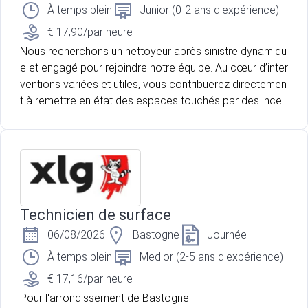
À temps plein
Junior (0-2 ans d'expérience)
€ 17,90/par heure
Nous recherchons un nettoyeur après sinistre dynamiqu
e et engagé pour rejoindre notre équipe. Au cœur d’inter
ventions variées et utiles, vous contribuerez directemen
t à remettre en état des espaces touchés par des incen
dies, des dégâts des eaux ou d’autres sinistres, permett
ant ainsi aux occupants de retrouver un environnement
sûr et confortable. Si vous appréciez un travail concret,
valorisant et porteur de sens, ce poste vous offre l’opp
ortunité de mettre votre rigueur et votre sens du service
au profit de missions essentielles, tout en évoluant au s
Technicien de surface
ein d’une équipe solidaire et professionnelle.
06/08/2026
Bastogne
Journée
À temps plein
Medior (2-5 ans d'expérience)
€ 17,16/par heure
Pour l'arrondissement de Bastogne.